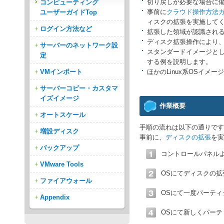
切り戻しが必要な場合に
コンピューティング
事前に
クラウド操作方法ガ
ユーザーガイドTop
ィスクの拡張を実施して
ログイン方法など
拡張した領域が認識され
ディスク拡張操作により、
サーバーのネットワーク設
スタンダードイメージとして提
定
する例を説明します。
VMインポート
ほかのLinux系OSイメ
サーバーコピー・カスタマ
イズイメージ
作業概要
オートスケール
手順の流れは以下の通りです
増設ディスク
事前に、
ディスクの拡張
を実
バックアップ
コントロールパネル
VMware Tools
OSにてディスクの
ファイアウォール
OSにて一度パーテ
Appendix
OSにて新しくパー