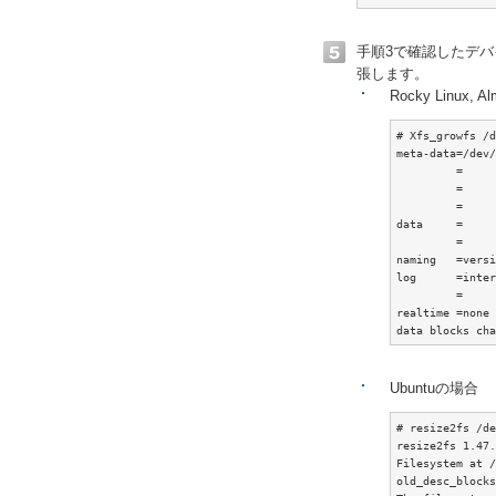
手順3で確認したデ
張します。
Rocky Linux, A
# Xfs_growfs /d
meta-data=/dev/
         =     
         =     
         =     
data     =     
         =     
naming   =versi
log      =inter
         =     
realtime =none 
data blocks cha
Ubuntuの場合
# resize2fs /de
resize2fs 1.47.
Filesystem at /
old_desc_blocks