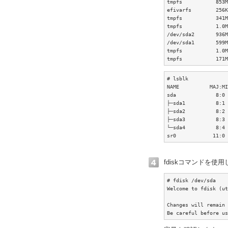
tmpfs           853M
efivarfs        256K
tmpfs           341M
tmpfs           1.0M
/dev/sda2       936M
/dev/sda1       599M
tmpfs           1.0M
tmpfs           171M
# lsblk

NAME          MAJ:MI
sda             8:0 
├─sda1          8:1 
├─sda2          8:2 
├─sda3          8:3 
└─sda4          8
sr0            11:0 
fdiskコマンドを使
# fdisk /dev/sda

Welcome to fdisk (ut
Changes will remain 
Be careful before us