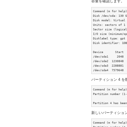
容量を確認します。
Command (m for help)
Disk /dev/sda: 130 G
Disk model: Virtual 
Units: sectors of 1 
Sector size (logical
I/O size (minimum/op
Disklabel type: gpt

Disk identifier: 1DB
Device       Start  
/dev/sda1     2048  
/dev/sda2  1230848  
/dev/sda3  2288881  
/dev/sda4  7579648  
パーティション 4 
Command (m for help)
Partition number (1-
Partition 4 has been
新しいパーティション 
Command (m for help)