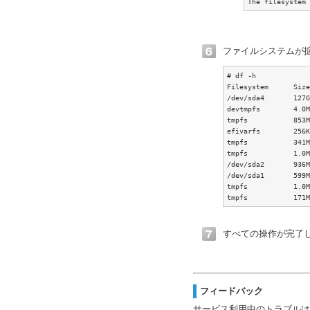
The filesystem 
ファイルシステムが
# df -h

Filesystem      Size
/dev/sda4       127G
devtmpfs        4.0M
tmpfs           853M
efivarfs        256K
tmpfs           341M
tmpfs           1.0M
/dev/sda2       936M
/dev/sda1       599M
tmpfs           1.0M
tmpfs           171M
すべての操作が完了
フィードバック
サービス利用中のトラブルは