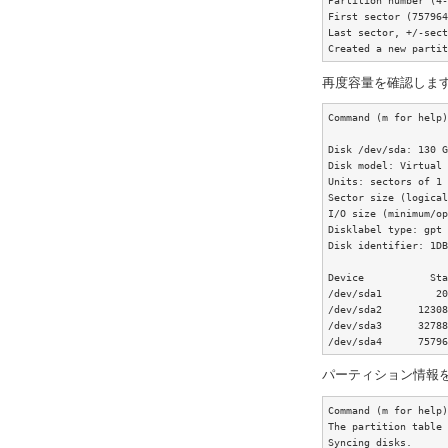
Partition number (4-
First sector (757964
Last sector, +/-sect
Created a new partit
再度容量を確認しま
Command (m for help)
Disk /dev/sda: 130 G
Disk model: Virtual 
Units: sectors of 1 
Sector size (logical
I/O size (minimum/op
Disklabel type: gpt

Disk identifier: 1DB
Device           Sta
/dev/sda1         20
/dev/sda2      12308
/dev/sda3      32788
/dev/sda4      75796
パーティション情報
Command (m for help)
The partition table 
Syncing disks.