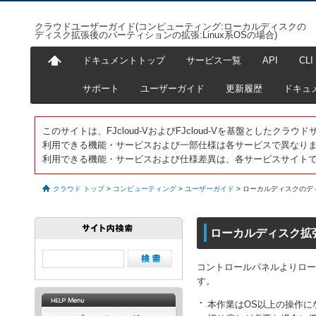
クラウドユーザーガイド(コンピューティング:ローカルディスクの
ディスク拡張後のパーティションの拡張:Linux系OSの場合)
ドキュメントトップ
サービス一覧
API
CLI
サポート
ユーザーガイド
更新履歴
ドキュ
このサイトは、FJcloud-VおよびFJcloud-Vを基盤としたク
利用できる機能・サービスおよび一部仕様は各サービスで異なり
利用できる機能・サービスおよび仕様差異は、各サービスサイト
クラウド トップ
>
コンピューティング
>
ユーザーガイド
>
ローカルディスクのディ
ローカルディスク拡張
コントロールパネルよりロー
す。
本作業はOS以上の操作に