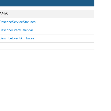
API名
DescribeServiceStatuses
DescribeEventCalendar
DescribeEventAttributes