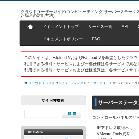
クラウドユーザーガイド(コンピューティング:サーバーステータ
た場合の対処方法)
ドキュメントトップ
サービス一覧
API
ドキュメントポリシー
FAQ
このサイトは、FJcloud-VおよびFJcloud-Vを基盤とし
利用できる機能・サービスおよび一部仕様は各サービスで異な
利用できる機能・サービスおよび仕様差異は、各サービスサイ
クラウド トップ
>
コンピューティング
>
ユーザーガイド
>
サーバーステータ
サーバーステータ
コントロールパネルのサ
IPアドレス取得不可
VMware Tools異常