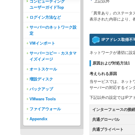
上記以外
コンピューティング
ユーザーガイドTop
「異常あり」のステータ
ログイン方法など
表示された内容により、
サーバーのネットワーク設
定
IPアドレス取得不
VMインポート
ネットワークが適切に設
サーバーコピー・カスタマ
イズイメージ
原因および対処方法1
オートスケール
考えられる原因
増設ディスク
当サービスでは、ネット
サーバーの対応するイン
バックアップ
下記以外の設定ではIP
VMware Tools
ファイアウォール
インターフェースの接
Appendix
共通グローバル
共通プライベート