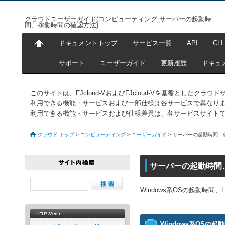
クラウドユーザーガイド(コンピューティング:サーバーの起動時
間、稼働時間の確認方法)
ドキュメントトップ
サービス一覧
API
CLI
サポート
ユーザーガイド
更新履歴
ドキュ
このサイトは、FJcloud-VおよびFJcloud-Vを基盤としたク
利用できる機能・サービスおよび一部仕様は各サービスで異なり
利用できる機能・サービスおよび仕様差異は、各サービスサイト
クラウド トップ
>
コンピューティング
>
ユーザーガイド
>
サーバーの起動時間、
サーバーの起動時間
Windows系OSの起動時間
Windows系OSの起