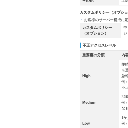
その他
上
カスタムポリシー（オプショ
お客様のサーバー構成に
カスタムポリシー
申
（オプション）
ジ
不正アクセスレベル
重要度の分類
内
即
※
High
急
例
不
2
Medium
例
な
1
Low
例