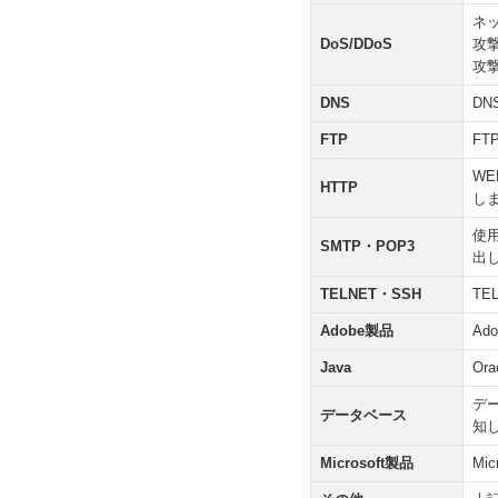
ネ
DoS/DDoS
攻
攻
DNS
D
FTP
F
W
HTTP
し
使
SMTP・POP3
出
TELNET・SSH
TE
Adobe製品
A
Java
Or
デ
データベース
知
Microsoft製品
Mi