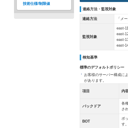
技術仕様/制限値
連絡方法・監視対象
連絡方法
「メー
east-1
east-1
監視対象
east-1
east-1
検知基準
標準のデフォルトポリシー
お客様のサーバー構成によら
があります。
項目
内
各
バックドア
さ
ボ
BOT
す