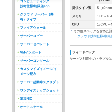
コンピューティング
技術仕様/制限値Top
提供タイプ数
5（c2r-sm
クラウド サーバー（共
メモリ
1GB～4G
有）タイプ
CPU
1vCPU～
ファイアウォール
その他スペックを含めた
サーバーコピー
クラウド技術仕様/制限
サーバーセパレート
フィードバック
VMインポート
サービス利用中のトラブルは
サーバーコンソール
カスタマイズイメージ/イ
メージ配布
サーバー起動時スクリプト
ワンデイスナップショット
追加NIC
オートスケール