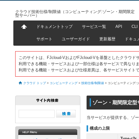
クラウド技術仕様/制限値（コンピューティング:ゾーン・期間限定
型サーバー）
ドキュメントトップ
サービス一覧
API
CLI
サポート
ユーザーガイド
更新履歴
ドキュ
このサイトは、FJcloud-VおよびFJcloud-Vを基盤としたク
利用できる機能・サービスおよび一部仕様は各サービスで異なり
利用できる機能・サービスおよび仕様差異は、各サービスサイト
クラウド トップ
>
コンピューティング
>
技術仕様/制限値
>
コンピューティング:
ゾーン・期間限定型
当サービスが提供する、ゾー
構成の上限
Type-c2r