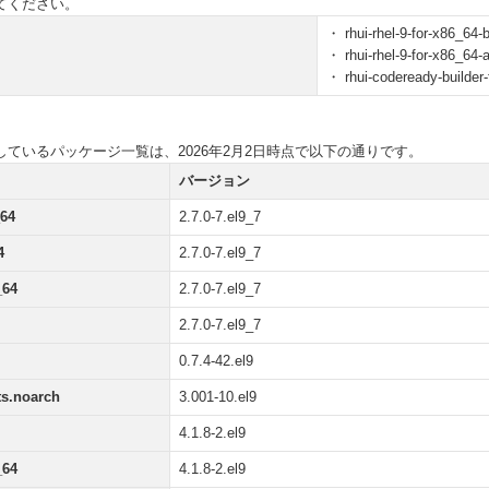
てください。
・ rhui-rhel-9-for-x86_64-
・ rhui-rhel-9-for-x86_64
・ rhui-codeready-builder-
ているパッケージ一覧は、2026年2月2日時点で以下の通りです。
バージョン
_64
2.7.0-7.el9_7
4
2.7.0-7.el9_7
_64
2.7.0-7.el9_7
2.7.0-7.el9_7
0.7.4-42.el9
ts.noarch
3.001-10.el9
4.1.8-2.el9
_64
4.1.8-2.el9