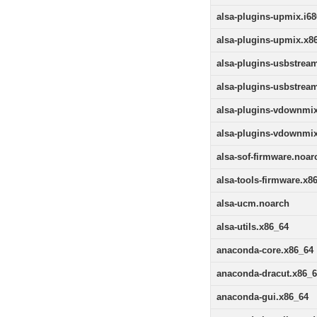
alsa-plugins-upmix.i68
alsa-plugins-upmix.x8
alsa-plugins-usbstream
alsa-plugins-usbstrea
alsa-plugins-vdownmix
alsa-plugins-vdownmi
alsa-sof-firmware.noar
alsa-tools-firmware.x8
alsa-ucm.noarch
alsa-utils.x86_64
anaconda-core.x86_64
anaconda-dracut.x86_
anaconda-gui.x86_64