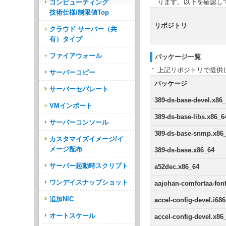
ります。以下を確認し
コンピューティング
技術仕様/制限値Top
リポジトリ
クラウド サーバー（共
有）タイプ
ファイアウォール
パッケージ一覧
上記リポジトリで提供し
サーバーコピー
パッケージ
サーバーセパレート
389-ds-base-devel.x86
VMインポート
389-ds-base-libs.x86_6
サーバーコンソール
389-ds-base-snmp.x86
カスタマイズイメージ/イ
メージ配布
389-ds-base.x86_64
サーバー起動時スクリプト
a52dec.x86_64
ワンデイスナップショット
aajohan-comfortaa-fon
追加NIC
accel-config-devel.i686
オートスケール
accel-config-devel.x86