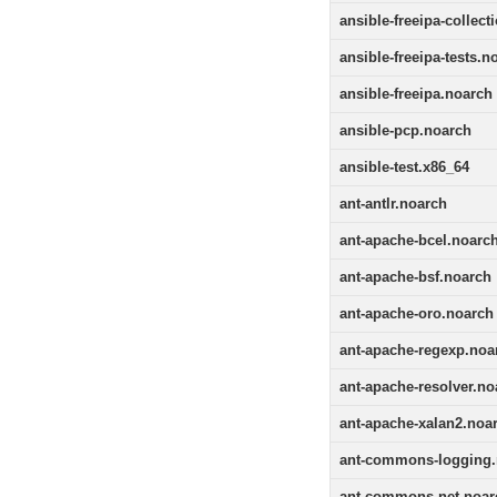
ansible-freeipa-collect
ansible-freeipa-tests.n
ansible-freeipa.noarch
ansible-pcp.noarch
ansible-test.x86_64
ant-antlr.noarch
ant-apache-bcel.noarc
ant-apache-bsf.noarch
ant-apache-oro.noarch
ant-apache-regexp.noa
ant-apache-resolver.no
ant-apache-xalan2.noa
ant-commons-logging.
ant-commons-net.noar