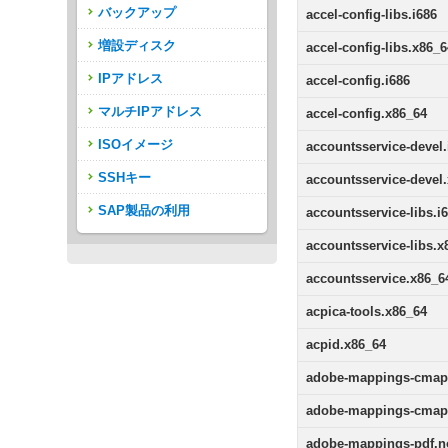
バックアップ
accel-config-libs.i686
増設ディスク
accel-config-libs.x86_
IPアドレス
accel-config.i686
マルチIPアドレス
accel-config.x86_64
ISOイメージ
accountsservice-devel.
SSHキー
accountsservice-devel
SAP製品の利用
accountsservice-libs.i
accountsservice-libs.x
accountsservice.x86_6
acpica-tools.x86_64
acpid.x86_64
adobe-mappings-cmap-
adobe-mappings-cmap
adobe-mappings-pdf.n