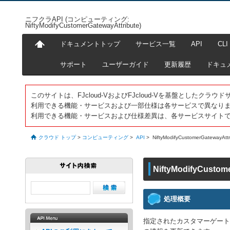
ニフクラAPI (コンピューティング:
NiftyModifyCustomerGatewayAttribute)
ドキュメントトップ
サービス一覧
API
CLI
サポート
ユーザーガイド
更新履歴
ドキュ
このサイトは、FJcloud-VおよびFJcloud-Vを基盤としたク
利用できる機能・サービスおよび一部仕様は各サービスで異なり
利用できる機能・サービスおよび仕様差異は、各サービスサイト
クラウド トップ
>
コンピューティング
>
API
>
NiftyModifyCustomerGatewayAttr
NiftyModifyCustom
処理概要
指定されたカスタマーゲート