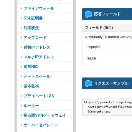
ファイアウォール
応答フィールド
SSL証明書
利用状況
フィールド (項目)
アップロード
NiftyModifyCustomerGateway
付替IPアドレス
␣
requestId
マルチIPアドレス
␣
return
追加NIC
オートスケール
リクエストサンプル
基本監視
プライベートLAN
https://jp-east-1.computing
ルーター
  ?Action=NiftyModifyCustom
拠点間VPNゲートウェイ
サーバーセパレート