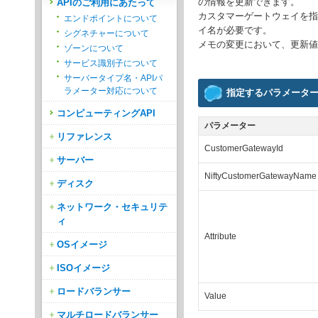
の情報を更新できます。
APIのご利用にあたって
カスタマーゲートウェイを指
エンドポイントについて
イ名が必要です。
シグネチャーについて
メモの変更において、更新値
ゾーンについて
サービス識別子について
サーバータイプ名・APIパ
ラメーター対応について
指定するパラメータ
コンピューティングAPI
パラメーター
リファレンス
CustomerGatewayId
サーバー
NiftyCustomerGatewayName
ディスク
ネットワーク・セキュリテ
ィ
Attribute
OSイメージ
ISOイメージ
ロードバランサー
Value
マルチロードバランサー