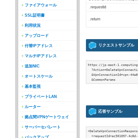
ファイアウォール
␣
requestId
SSL証明書
␣
return
利用状況
アップロード
リクエストサンプル
付替IPアドレス
マルチIPアドレス
https://jp-east-1.computing
追加NIC
  ?Action=DeleteVpnConnectio
  &VpnConnectionId=vpn-44a89
オートスケール
基本監視
プライベートLAN
ルーター
応答サンプル
拠点間VPNゲートウェイ
サーバーセパレート
<DeleteVpnConnectionRespons
  <requestId>ac501097-4c8d-
バックアップ