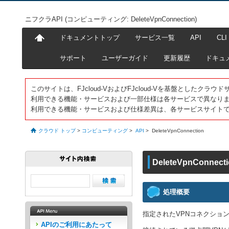
ニフクラAPI (コンピューティング: DeleteVpnConnection)
ドキュメントトップ
サービス一覧
API
CLI
サポート
ユーザーガイド
更新履歴
ドキュ
このサイトは、FJcloud-VおよびFJcloud-Vを基盤としたク
利用できる機能・サービスおよび一部仕様は各サービスで異なり
利用できる機能・サービスおよび仕様差異は、各サービスサイト
クラウド トップ
>
コンピューティング
>
API
>
DeleteVpnConnection
DeleteVpnConnect
処理概要
指定されたVPNコネクショ
APIのご利用にあたって