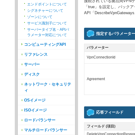
接続されている拠点間VPNゲ
エンドポイントについて
「true」を設定し、バッ
シグネチャーについて
API「DescribeVpnGat
ゾーンについて
サービス識別子について
サーバータイプ名・APIパ
指定するパラメータ
ラメーター対応について
コンピューティングAPI
パラメーター
リファレンス
VpnConnectionId
サーバー
ディスク
Agreement
ネットワーク・セキュリテ
ィ
OSイメージ
ISOイメージ
応答フィールド
ロードバランサー
フィールド (項目)
マルチロードバランサー
DeleteVpnConnectionRespo