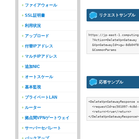
ファイアウォール
リクエストサンプル
SSL証明書
利用状況
https://jp-east-1.computing
アップロード
  ?Action=DeleteVpnGateway

  &VpnGatewayId=vgw-8db04f81
付替IPアドレス
マルチIPアドレス
追加NIC
オートスケール
応答サンプル
基本監視
プライベートLAN
<DeleteVpnGatewayResponse x
  <requestId>ac501097-4c8d-
ルーター
  <return>true</return>

拠点間VPNゲートウェイ
サーバーセパレート
バックアップ