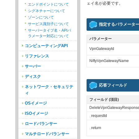
ェイ名が必要です。
エンドポイントについて
シグネチャーについて
ゾーンについて
サービス識別子について
指定するパラメータ
サーバータイプ名・APIパ
ラメーター対応について
パラメーター
コンピューティングAPI
VpnGatewayId
リファレンス
NiftyVpnGatewayName
サーバー
ディスク
応答フィールド
ネットワーク・セキュリテ
ィ
フィールド (項目)
OSイメージ
DeleteVpnGatewayRespons
ISOイメージ
␣
requestId
ロードバランサー
␣
return
マルチロードバランサー