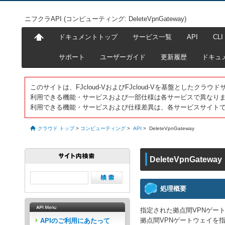
ニフクラAPI (コンピューティング: DeleteVpnGateway)
ドキュメントトップ
サービス一覧
API
CLI
サポート
ユーザーガイド
更新履歴
ドキュ
このサイトは、FJcloud-VおよびFJcloud-Vを基盤としたク
利用できる機能・サービスおよび一部仕様は各サービスで異なり
利用できる機能・サービスおよび仕様差異は、各サービスサイト
クラウド トップ
>
コンピューティング
>
API
>
DeleteVpnGateway
DeleteVpnGateway
処理概要
指定された拠点間VPNゲー
拠点間VPNゲートウェイを
APIのご利用にあたって