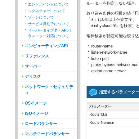
ルーターを指定しない場合、
エンドポイントについて
シグネチャーについて
絞り込み条件の項目の値「Fil
ゾーンについて
「∗」は0個以上任意文字、 「
サービス識別子について
「∗niftycloud?¥」を検
サーバータイプ名・APIパ
曖昧検索が指定可能な絞り込
ラメーター対応について
コンピューティングAPI
router-name
listen-network-name
リファレンス
listen-port
proxy-bypass-network-na
サーバー
option-name-server
ディスク
ネットワーク・セキュリテ
指定するパラメータ
ィ
OSイメージ
パラメーター
ISOイメージ
RouterId.n
RouterName.n
ロードバランサー
マルチロードバランサー