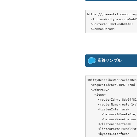
https://jp-east-1.computing
  ?Action=NiftyDescribeWebP
  &RouterId.1=rt-8db04f81

応答サンプル
<NiftyDescribeWebProxiesRes
  <requestId>ac501097-4c8d-
  <webProxy>

    <item>

      <routerId>rt-8db04f81
      <routerName>router1</
      <listenInterface>

        <networkId>net-0xej
        <networkName>networ
      </listenInterface>

      <listenPort>140</list
      <bypassInterface>
