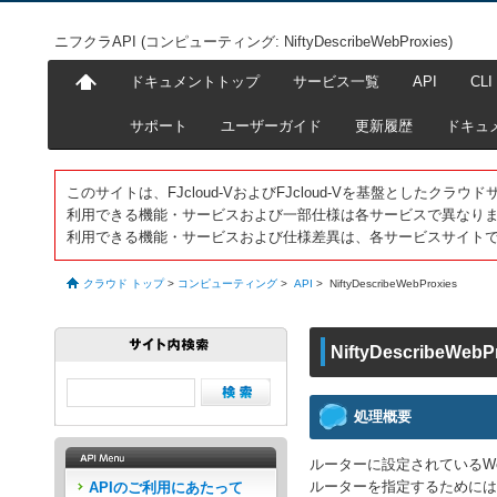
ニフクラAPI (コンピューティング: NiftyDescribeWebProxies)
ドキュメントトップ
サービス一覧
API
CLI
サポート
ユーザーガイド
更新履歴
ドキュ
このサイトは、FJcloud-VおよびFJcloud-Vを基盤としたク
利用できる機能・サービスおよび一部仕様は各サービスで異なり
利用できる機能・サービスおよび仕様差異は、各サービスサイト
クラウド トップ
>
コンピューティング
>
API
>
NiftyDescribeWebProxies
NiftyDescribeWebP
処理概要
ルーターに設定されているW
ルーターを指定するためには
APIのご利用にあたって