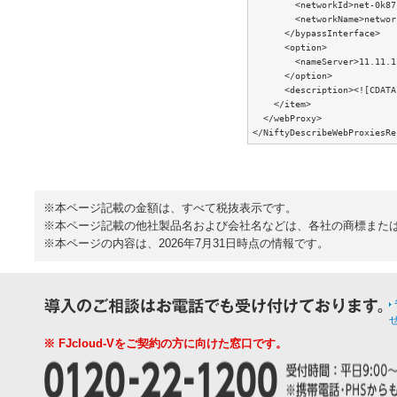
        <networkId>net-0k87
        <networkName>networ
      </bypassInterface>

      <option>

        <nameServer>11.11.1
      </option>

      <description><![CDATA
    </item>

  </webProxy>

※本ページ記載の金額は、すべて税抜表示です。
※本ページ記載の他社製品名および会社名などは、各社の商標また
※本ページの内容は、2026年7月31日時点の情報です。
※ FJcloud-Vをご契約の方に向けた窓口です。