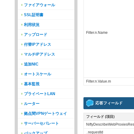
ファイアウォール
SSL証明書
利用状況
Filter.n.Name
アップロード
付替IPアドレス
マルチIPアドレス
追加NIC
オートスケール
Filter.n.Value.m
基本監視
プライベートLAN
応答フィールド
ルーター
拠点間VPNゲートウェイ
フィールド (項目)
サーバーセパレート
NiftyDescribeWebProxiesRe
␣
requestId
バックアップ