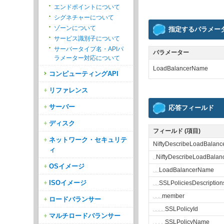
エンドポイントについて
シグネチャーについて
ゾーンについて
指定するパラメー
サービス識別子について
サーバータイプ名・APIパ
パラメーター
ラメーター対応について
LoadBalancerName
コンピューティングAPI
リファレンス
サーバー
応答フィールド
ディスク
フィールド (項目)
ネットワーク・セキュリテ
NiftyDescribeLoadBalan
ィ
␣
NiftyDescribeLoadBalan
OSイメージ
␣
␣
LoadBalancerName
ISOイメージ
␣
␣
SSLPoliciesDescription
␣
␣
␣
member
ロードバランサー
␣
␣
␣
␣
SSLPolicyId
マルチロードバランサー
␣
␣
␣
␣
SSLPolicyName