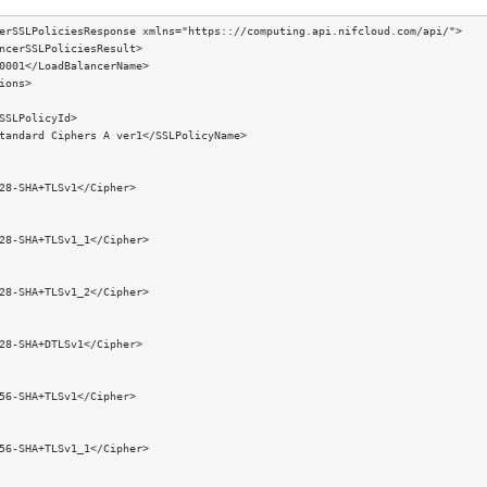
erSSLPoliciesResponse xmlns="https:://computing.api.nifcloud.com/api/">

ncerSSLPoliciesResult>

0001</LoadBalancerName>

ions>

SSLPolicyId>

tandard Ciphers A ver1</SSLPolicyName>

28-SHA+TLSv1</Cipher>

28-SHA+TLSv1_1</Cipher>

28-SHA+TLSv1_2</Cipher>

28-SHA+DTLSv1</Cipher>

56-SHA+TLSv1</Cipher>

56-SHA+TLSv1_1</Cipher>
