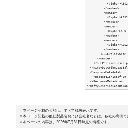
            <Cipher>AES2
          </member>

          <member>

            <Cipher>AES2
          </member>

          <member>

            <Cipher>AES1
          </member>

          <member>

            <Cipher>AES2
          </member>

        </SSLPolicySet>

      </member>

    </SSLPoliciesDescrip
  </NiftyDescribeLoadBal
  <ResponseMetadata>

    <RequestId>1ea3f469-
  </ResponseMetadata>

※本ページ記載の金額は、すべて税抜表示です。
※本ページ記載の他社製品名および会社名などは、各社の商標ま
※本ページの内容は、2026年7月31日時点の情報です。