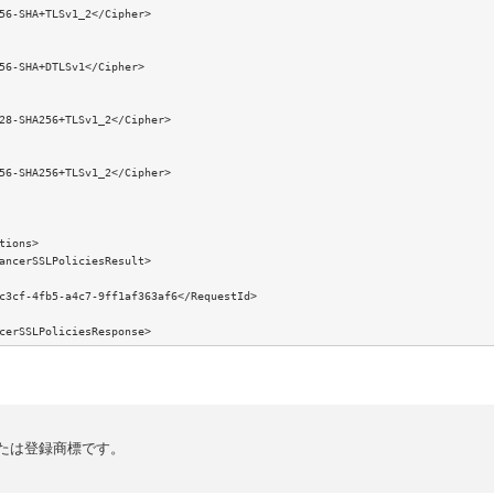
56-SHA+TLSv1_2</Cipher>

56-SHA+DTLSv1</Cipher>

28-SHA256+TLSv1_2</Cipher>

56-SHA256+TLSv1_2</Cipher>

tions>

ancerSSLPoliciesResult>

c3cf-4fb5-a4c7-9ff1af363af6</RequestId>

たは登録商標です。