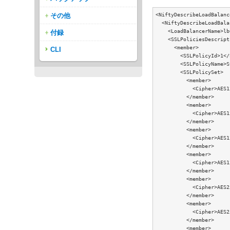
<NiftyDescribeLoadBalanc
その他
  <NiftyDescribeLoadBala
    <LoadBalancerName>lb
付録
    <SSLPoliciesDescript
      <member>

CLI
        <SSLPolicyId>1</
        <SSLPolicyName>S
        <SSLPolicySet>

          <member>

            <Cipher>AES1
          </member>

          <member>

            <Cipher>AES1
          </member>

          <member>

            <Cipher>AES1
          </member>

          <member>

            <Cipher>AES1
          </member>

          <member>

            <Cipher>AES2
          </member>

          <member>

            <Cipher>AES2
          </member>

          <member>
