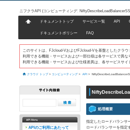
ニフクラAPI (コンピューティング: NiftyDescribeLoadBalancerSSLP
ドキュメントトップ
サービス一覧
API
ドキュメントポリシー
FAQ
このサイトは、FJcloud-VおよびFJcloud-Vを基盤とし
利用できる機能・サービスおよび一部仕様は各サービスで異な
利用できる機能・サービスおよび仕様差異は、各サービスサイ
クラウド トップ
>
コンピューティング
>
API
>
NiftyDescribeLoadBalancerS
NiftyDescribeLo
処理概要
指定したロードバランサ
ロードバランサーを指定
APIのご利用にあたって