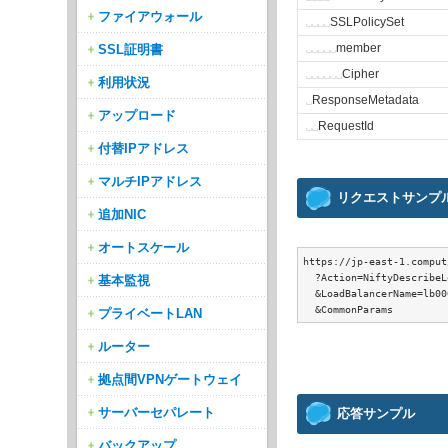
ファイアウォール
␣
␣
␣
␣
SSLPolicySet
SSL証明書
␣
␣
␣
␣
␣
member
␣
␣
␣
␣
␣
␣
Cipher
利用状況
␣
ResponseMetadata
アップロード
␣
␣
RequestId
付替IPアドレス
マルチIPアドレス
リクエストサンプ
追加NIC
オートスケール
https://jp-east-1.comput
  ?Action=NiftyDescribeL
基本監視
  &LoadBalancerName=lb000
プライベートLAN
ルーター
拠点間VPNゲートウェイ
サーバーセパレート
応答サンプル
バックアップ