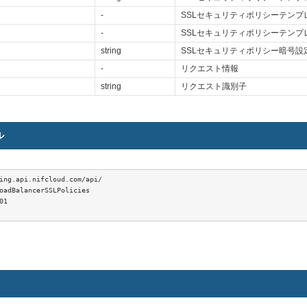
-
SSLセキュリティポリシーテン
-
SSLセキュリティポリシーテン
string
SSLセキュリティポリシー暗号設
-
リクエスト情報
string
リクエスト識別子
ル
ing.api.nifcloud.com/api/

oadBalancerSSLPolicies

1
