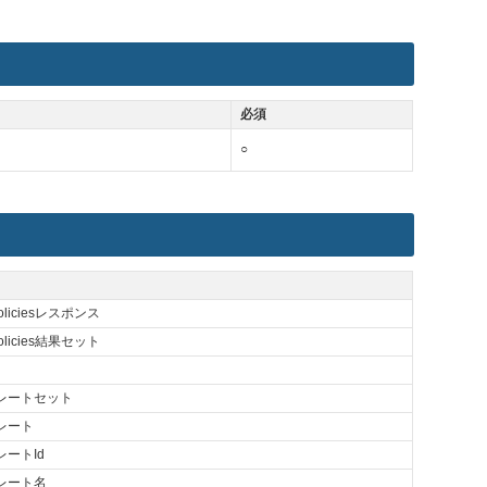
必須
○
LPoliciesレスポンス
LPolicies結果セット
レートセット
レート
ートId
レート名