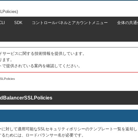
olicies)
CLI
SDK
コントロールパネルとアカウントメニュー
全体の共通
たクラウドサービスに関する技術情報を提供しています。
ります。
トで提供されている案内を確認してください。
SLPolicies
adBalancerSSLPolicies
ーに対して適用可能なSSLセキュリティポリシーのテンプレート一覧を返却し
するためには、ロードバランサー名が必要です。