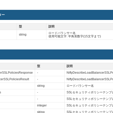
ター
型
説明
ロードバランサー名
string
使用可能文字: 半角英数字(15文字まで)
型
説明
cerSSLPoliciesResponse
-
NiftyDescribeLoadBalancerSS
cerSSLPoliciesResult
-
NiftyDescribeLoadBalancerSS
string
ロードバランサー名
s
-
SSLセキュリティポリシーテンプ
-
SSLセキュリティポリシーテンプ
integer
SSLセキュリティポリシーテンプレ
string
SSLセキュリティポリシーテンプ