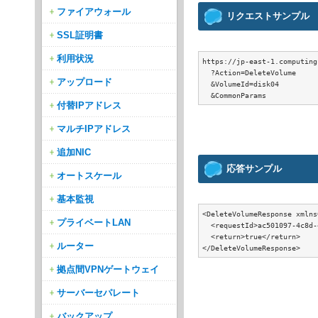
ファイアウォール
リクエストサンプル
SSL証明書
利用状況
https://jp-east-1.computing
  ?Action=DeleteVolume

アップロード
  &VolumeId=disk04

付替IPアドレス
マルチIPアドレス
追加NIC
応答サンプル
オートスケール
基本監視
<DeleteVolumeResponse xmlns
プライベートLAN
  <requestId>ac501097-4c8d-
  <return>true</return>

ルーター
拠点間VPNゲートウェイ
サーバーセパレート
バックアップ