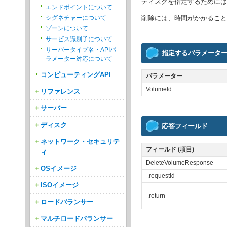
ディスクを指定するためには
エンドポイントについて
削除には、時間がかかること
シグネチャーについて
ゾーンについて
サービス識別子について
サーバータイプ名・APIパ
指定するパラメータ
ラメーター対応について
コンピューティングAPI
パラメーター
VolumeId
リファレンス
サーバー
ディスク
応答フィールド
ネットワーク・セキュリテ
フィールド (項目)
ィ
DeleteVolumeResponse
OSイメージ
␣
requestId
ISOイメージ
␣
return
ロードバランサー
マルチロードバランサー