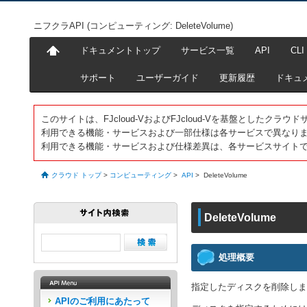
ニフクラAPI (コンピューティング: DeleteVolume)
ドキュメントトップ
サービス一覧
API
CLI
サポート
ユーザーガイド
更新履歴
ドキュ
このサイトは、FJcloud-VおよびFJcloud-Vを基盤としたク
利用できる機能・サービスおよび一部仕様は各サービスで異なり
利用できる機能・サービスおよび仕様差異は、各サービスサイト
クラウド トップ
>
コンピューティング
>
API
>
DeleteVolume
DeleteVolume
処理概要
指定したディスクを削除しま
APIのご利用にあたって