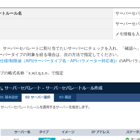
ートルール名
サーバーセパ
サーバーセパ
メモ情報を入
、サーバーセパレートに割り当てたいサーバーにチェックを入れ、「確認へ
ーバータイプの対象を絞る場合は、次の方法で指定してください。
仕様/制限値（API(サーバータイプ名・APIパラメーター対応表)）
のAPIパ
の略式名称「x,w,t,q,s,o」で指定