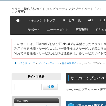
クラウド操作方法ガイド(コンピューティング:プライベートIPアド
レス変更)
ドキュメントトップ
サービス一覧
API
CLI
サポート
ユーザーガイド
更新履歴
ドキュ
このサイトは、FJcloud-VおよびFJcloud-Vを基盤としたク
利用できる機能・サービスおよび一部仕様は各サービスで異なり
利用できる機能・サービスおよび仕様差異は、各サービスサイト
クラウド トップ
>
コンピューティング
>
操作方法ガイド
>
サーバー：プライベー
サーバー：プライベ
サーバーのプライベートIP
プライベートIPアド