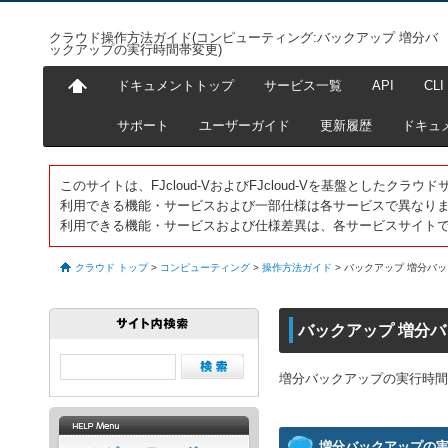
クラウド操作方法ガイド(コンピューティング:バックアップ 増分バ
ックアップの実行時間帯変更)
ドキュメントトップ
サービス一覧
API
CLI
サポート
ユーザーガイド
更新履歴
ドキュ
このサイトは、FJcloud-VおよびFJcloud-Vを基盤としたク
利用できる機能・サービスおよび一部仕様は各サービスで異なり
利用できる機能・サービスおよび仕様差異は、各サービスサイト
クラウド トップ
>
コンピューティング
>
操作方法ガイド
>
バックアップ 増分バ
バックアップ 増分
増分バックアップの実行時間
増分バックアップの