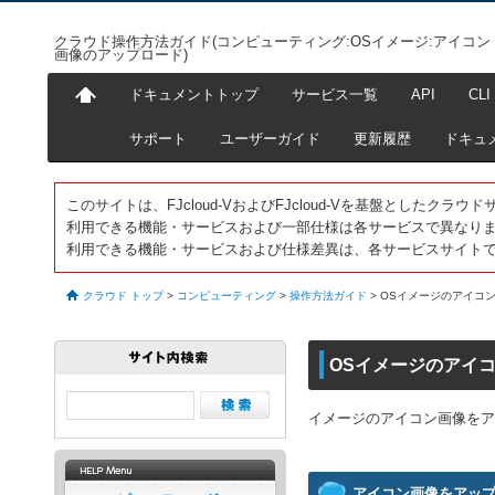
クラウド操作方法ガイド(コンピューティング:OSイメージ:アイコン
画像のアップロード)
ドキュメントトップ
サービス一覧
API
CLI
サポート
ユーザーガイド
更新履歴
ドキュ
このサイトは、FJcloud-VおよびFJcloud-Vを基盤としたク
利用できる機能・サービスおよび一部仕様は各サービスで異なり
利用できる機能・サービスおよび仕様差異は、各サービスサイト
クラウド トップ
>
コンピューティング
>
操作方法ガイド
>
OSイメージのアイコ
OSイメージのアイ
イメージのアイコン画像をア
アイコン画像をアッ