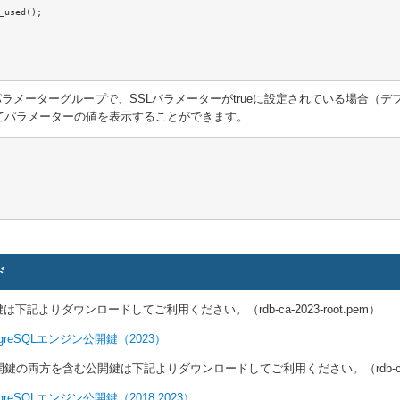
_used();

ラメーターグループで、SSLパラメーターがtrueに設定されている場合（デフ
てパラメーターの値を表示することができます。
ド
下記よりダウンロードしてご利用ください。（rdb-ca-2023-root.pem）
greSQLエンジン公開鍵（2023）
両方を含む公開鍵は下記よりダウンロードしてご利用ください。（rdb-combined-c
greSQLエンジン公開鍵（2018,2023）