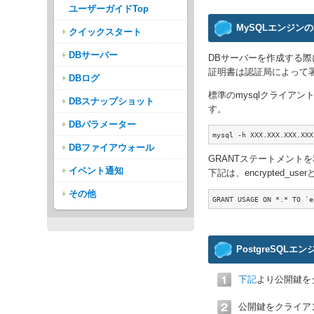
ユーザーガイドTop
MySQLエンジン
クイックスタート
DBサーバー
DBサーバーを作成する際
証明書は認証局によって
DBログ
標準のmysqlクライア
DBスナップショット
す。
DBパラメーター
mysql -h XXX.XXX.XXX.X
DBファイアウォール
GRANTステートメント
イベント通知
下記は、encrypted
その他
GRANT USAGE ON *.* TO `e
PostgreSQL
下記
より公開鍵を
公開鍵をクライアント側の