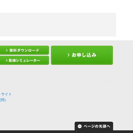
トサイト
質問）