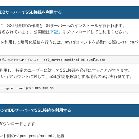
のDBサーバーでSSL接続を利用する
に、SSL証明書の作成と DBサーバーへのインストールが行われます。
署名されています。公開鍵は
下記
よりダウンロードしてご利用ください。
ントを利用して暗号化通信を行うには、mysqlコマンドを起動する際に–ssl_
XX(払い出されたIPアドレス) --ssl_ca=rdb-combined-ca-bundle.pem
を利用し、特定のユーザーに対してSSL接続を必須にすることができます。
_userというアカウントに対して、SSL接続を必須とする場合のSQL実行例です。
ncrypted_user`@`%` REQUIRE SSL
エンジンのDBサーバーでSSL接続を利用する
ダウンロードします。
~/.postgresql/root.crtに配置