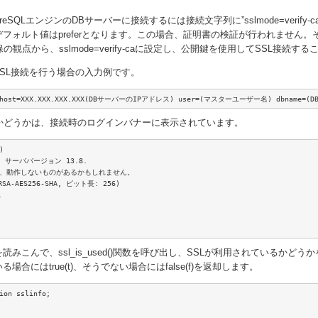
greSQLエンジンのDBサーバーに接続するには接続文字列に”sslmode=verify
odeのデフォルト値はpreferとなります。この場合、証明書の検証が行われま
観点から、sslmode=verify-caに設定し、公開鍵を使用してSSL接続す
でSSL接続を行う場合の入力例です。
ca host=XXX.XXX.XXX.XXX(DBサーバーのIPアドレス) user=(マスターユーザー名) dbname=(D
かどうかは、接続時のログインバナーに表示されています。


, サーババージョン 13.8.

の中で、動作しないものがあるかもしれません。

A-AES256-SHA, ビット長: 256)



ンを読みこんで、ssl_is_used()関数を呼び出し、SSLが利用されているか
場合にはtrue(t)、そうでない場合にはfalse(f)を返却します。
ion sslinfo;
