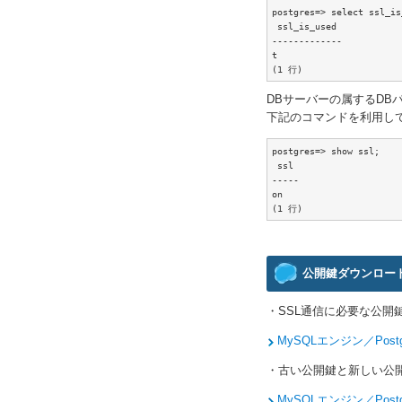
postgres=> select ssl_is
 ssl_is_used

-------------

t

(1 行)  
DBサーバーの属するDBパ
下記のコマンドを利用し
postgres=> show ssl;

 ssl

-----

on

(1 行)  
公開鍵ダウンロー
・SSL通信に必要な公開鍵は
MySQLエンジン／Post
・古い公開鍵と新しい公開鍵の
MySQLエンジン／Post