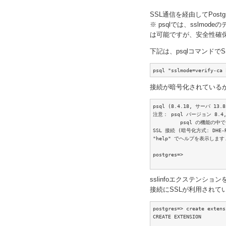
SSL通信を経由してPost
※ psqlでは、sslm
は可能ですが、安全性確保の
下記は、psqlコマンド
psql "sslmode=verify-
接続が暗号化されている
psql (8.4.18, サーバ 13.8)
注意： psql バージョン 8.4
         psql の機能
SSL 接続 (暗号化方式: DHE-RS
"help" でヘルプを表示します.
postgres=>

sslinfoエクステンショ
接続にSSLが利用されている
postgres=> create extens
CREATE EXTENSION
