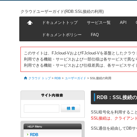
クラウドユーザーガイド(RDB:SSL接続の利用)
ドキュメントトップ
サービス一覧
API
ドキュメントポリシー
FAQ
このサイトは、FJcloud-VおよびFJcloud-Vを基盤とし
利用できる機能・サービスおよび一部仕様は各サービスで異な
利用できる機能・サービスおよび仕様差異は、各サービスサイ
クラウド トップ
>
RDB
>
ユーザーガイド
>
SSL接続の利用
RDB：SSL接続
SSL暗号化を利用するこ
SSL接続は、クライア
SSL通信を経由してDB
RDB