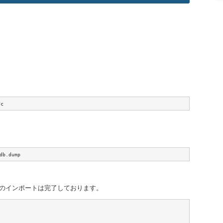
Fc
db.dump
自体のインポートは完了しております。