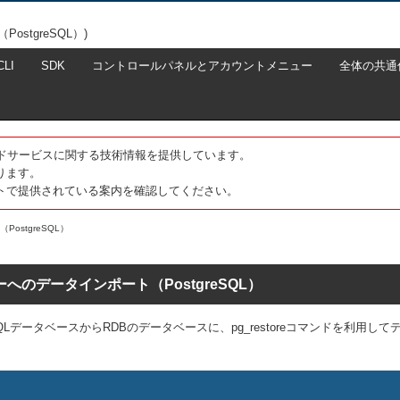
stgreSQL）)
CLI
SDK
コントロールパネルとアカウントメニュー
全体の共通
たクラウドサービスに関する技術情報を提供しています。
ります。
トで提供されている案内を確認してください。
ostgreSQL）
ーへのデータインポート（PostgreSQL）
eSQLデータベースからRDBのデータベースに、pg_restoreコマンドを利