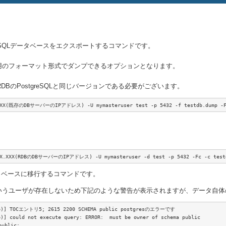
tgreSQLデータベースをエクスポートするコマンドです。
SQL専用のフォーマット形式でダンプできるオプションとなります。
RDBのPostgreSQLと同じバージョンである必要がございます。
.XXX(既存のDBサーバーのIPアドレス) -U mymasteruser test -p 5432 -f testdb.dump -
XXX.XXX(RDBのDBサーバーのIPアドレス) -U mymasteruser -d test -p 5432 -Fc -c test
データベースに移行するコマンドです。
resというユーザが存在しないため下記のような警告が表示されますが、データ
)] TOCエントリ5; 2615 2200 SCHEMA public postgresのエラーです

 could not execute query: ERROR:  must be owner of schema public

ublic;
