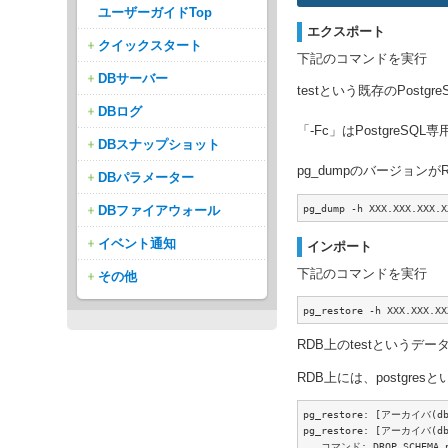
ユーザーガイドTop
エクスポート
クイックスタート
下記のコマンドを実行
DBサーバー
testという既存のPos
DBログ
「-Fc」はPostgre
DBスナップショット
pg_dumpのバージョンが
DBパラメーター
pg_dump -h XXX.XXX.XXX
DBファイアウォール
イベント通知
インポート
下記のコマンドを実行
その他
pg_restore -h XXX.XXX.
RDB上のtestという
RDB上には、postg
pg_restore: [アーカイバ(db
pg_restore: [アーカイバ(db)]
   コマンド: DROP SCHEMA p