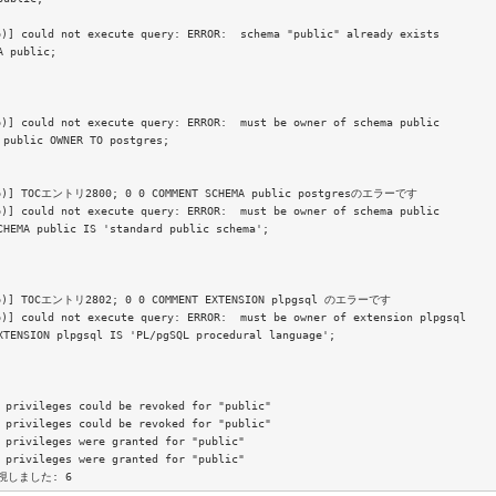
 could not execute query: ERROR:  schema "public" already exists

 public;

 could not execute query: ERROR:  must be owner of schema public

ublic OWNER TO postgres;

)] TOCエントリ2800; 0 0 COMMENT SCHEMA public postgresのエラーです

 could not execute query: ERROR:  must be owner of schema public

EMA public IS 'standard public schema';

)] TOCエントリ2802; 0 0 COMMENT EXTENSION plpgsql のエラーです

 could not execute query: ERROR:  must be owner of extension plpgsql

ENSION plpgsql IS 'PL/pgSQL procedural language';

 privileges could be revoked for "public"

 privileges could be revoked for "public"

 privileges were granted for "public"

 privileges were granted for "public"

視しました: 6