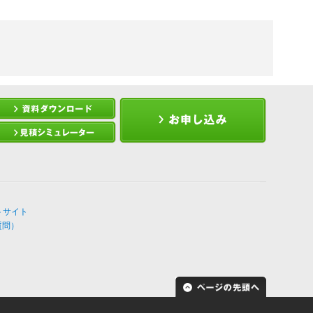
トサイト
質問）