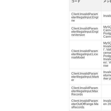
コード
メッ
Client.InvalidParam
Inval
eterIllegalInput.Engi
ne
MyS
Client.InvalidParam
Canno
eterIllegalInput.Engi
Pos
neVersion
Canno
MyS
Inval
l’. Va
Client.InvalidParam
cens
eterIllegalInput.Lice
Pos
nseModel
Inval
es’. 
nse
Inval
Client.InvalidParam
eturn
eterIllegalInput.Mark
rker 
er
Client.InvalidParam
eterIllegalInput.Max
Records
Client.InvalidParam
Inval
eterOutOfRange.Ma
en 20
xRecords