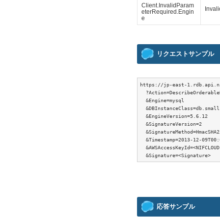
Client.InvalidParam
Inval
eterRequired.Engin
e
リクエストサンプル
https://jp-east-1.rdb.api.n
  ?Action=DescribeOrderable
  &Engine=mysql

  &DBInstanceClass=db.small

  &EngineVersion=5.6.12

  &SignatureVersion=2

  &SignatureMethod=HmacSHA25
  &Timestamp=2013-12-09T00:
  &AWSAccessKeyId=<NIFCLOUD
応答サンプル