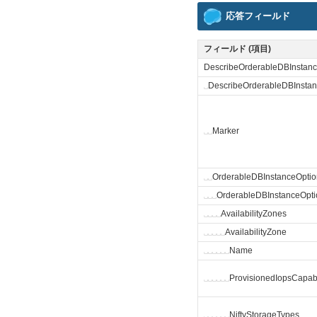
応答フィールド
フィールド (項目)
DescribeOrderableDBInstan
␣
DescribeOrderableDBInstan
␣
␣
Marker
␣
␣
OrderableDBInstanceOptio
␣
␣
␣
OrderableDBInstanceOpti
␣
␣
␣
␣
AvailabilityZones
␣
␣
␣
␣
␣
AvailabilityZone
␣
␣
␣
␣
␣
␣
Name
␣
␣
␣
␣
␣
␣
ProvisionedIopsCapab
␣
␣
␣
␣
␣
␣
NiftyStorageTypes