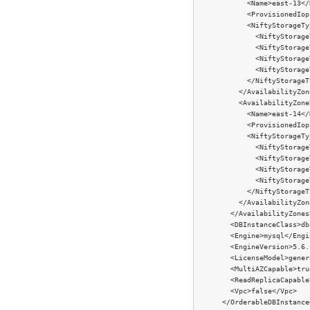
            <Name>east-13</N
            <ProvisionedIop
            <NiftyStorageTyp
              <NiftyStorage
              <NiftyStorage
              <NiftyStorage
              <NiftyStorage
            </NiftyStorageTy
          </AvailabilityZone
          <AvailabilityZone>
            <Name>east-14</N
            <ProvisionedIop
            <NiftyStorageTyp
              <NiftyStorage
              <NiftyStorage
              <NiftyStorage
              <NiftyStorage
            </NiftyStorageTy
          </AvailabilityZone
        </AvailabilityZones>
        <DBInstanceClass>db
        <Engine>mysql</Engin
        <EngineVersion>5.6.
        <LicenseModel>gener
        <MultiAZCapable>tru
        <ReadReplicaCapable
        <Vpc>false</Vpc>

      </OrderableDBInstance