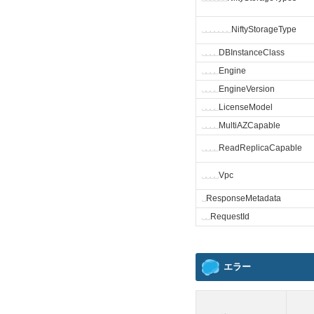
␣
␣
␣
␣
␣
␣
␣
NiftyStorageType
␣
␣
␣
␣
DBInstanceClass
␣
␣
␣
␣
Engine
␣
␣
␣
␣
EngineVersion
␣
␣
␣
␣
LicenseModel
␣
␣
␣
␣
MultiAZCapable
␣
␣
␣
␣
ReadReplicaCapable
␣
␣
␣
␣
Vpc
␣
ResponseMetadata
␣
␣
RequestId
エラー