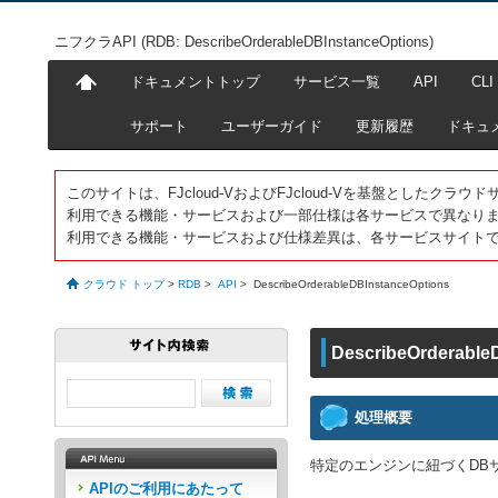
ニフクラAPI (RDB: DescribeOrderableDBInstanceOptions)
ドキュメントトップ
サービス一覧
API
CLI
サポート
ユーザーガイド
更新履歴
ドキュ
このサイトは、FJcloud-VおよびFJcloud-Vを基盤としたク
利用できる機能・サービスおよび一部仕様は各サービスで異なり
利用できる機能・サービスおよび仕様差異は、各サービスサイト
クラウド トップ
>
RDB
>
API
>
DescribeOrderableDBInstanceOptions
DescribeOrderable
処理概要
特定のエンジンに紐づくDB
APIのご利用にあたって