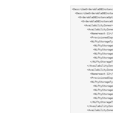
<DescribeOrderableDBInstanc
  <DescribeOrderableDBInsta
    <OrderableDBInstanceOpti
      <OrderableDBInstanceO
        <AvailabilityZones>

          <AvailabilityZone>
            <Name>east-11</N
            <ProvisionedIop
            <NiftyStorageTyp
              <NiftyStorage
              <NiftyStorage
              <NiftyStorage
              <NiftyStorage
            </NiftyStorageTy
          </AvailabilityZone
          <AvailabilityZone>
            <Name>east-12</N
            <ProvisionedIop
            <NiftyStorageTyp
              <NiftyStorage
              <NiftyStorage
              <NiftyStorage
              <NiftyStorage
            </NiftyStorageTy
          </AvailabilityZone
          <AvailabilityZone>