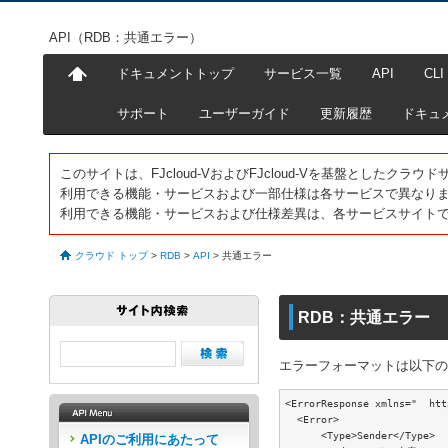
API（RDB：共通エラー）
ドキュメントトップ
サービス一覧
API
CLI
サポート
ユーザーガイド
更新履歴
ドキュ
このサイトは、FJcloud-VおよびFJcloud-Vを基盤としたク
利用できる機能・サービスおよび一部仕様は各サービスで異なり
利用できる機能・サービスおよび仕様差異は、各サービスサイト
クラウド トップ
>
RDB
>
API
>
共通エラー
RDB：共通エラー
エラーフォーマットは以下の
<ErrorResponse xmlns="  htt
  <Error>

      <Type>Sender</Type>

APIのご利用にあたって