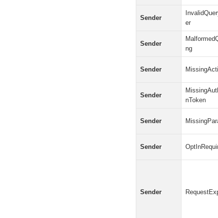
InvalidQue
Sender
er
MalformedQ
Sender
ng
Sender
MissingAct
MissingAuth
Sender
nToken
Sender
MissingPar
Sender
OptInRequi
Sender
RequestExp