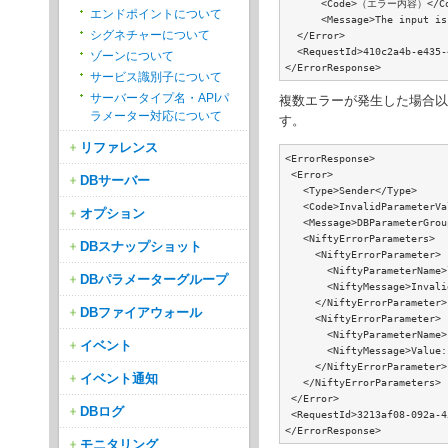
      <Code>（エラー内容）</Co
エンドポイントについて
      <Message>The input is
シグネチャーについて
  </Error>

  <RequestId>410c2a4b-e435-
ゾーンについて
</ErrorResponse>
サービス識別子について
サーバータイプ名・APIパ
複数エラーが発生した場合以下の
ラメーター対応について
す。
リファレンス
<ErrorResponse>

 <Error>

DBサーバー
   <Type>Sender</Type>

   <Code>InvalidParameterVa
オプション
   <Message>DBParameterGrou
   <NiftyErrorParameters>

DBスナップショット
     <NiftyErrorParameter>

       <NiftyParameterName>
DBパラメーターグループ
       <NiftyMessage>Invali
     </NiftyErrorParameter>

DBファイアウォール
     <NiftyErrorParameter>

       <NiftyParameterName>
イベント
       <NiftyMessage>Value:
     </NiftyErrorParameter>

イベント通知
   </NiftyErrorParameters>

 </Error>

DBログ
 <RequestId>3213af08-092a-4
</ErrorResponse>
モニタリング