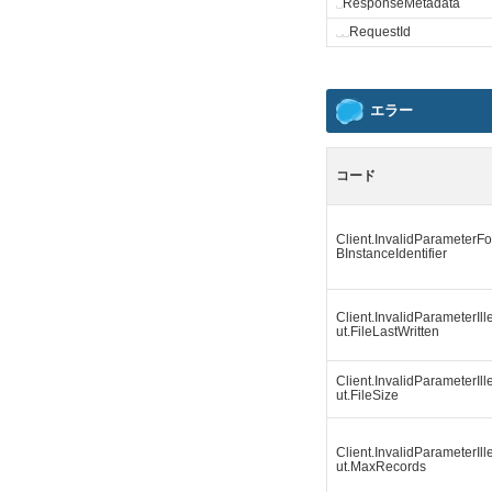
␣
ResponseMetadata
␣
␣
RequestId
エラー
コード
Client.InvalidParameterF
BInstanceIdentifier
Client.InvalidParameterIll
ut.FileLastWritten
Client.InvalidParameterIll
ut.FileSize
Client.InvalidParameterIll
ut.MaxRecords