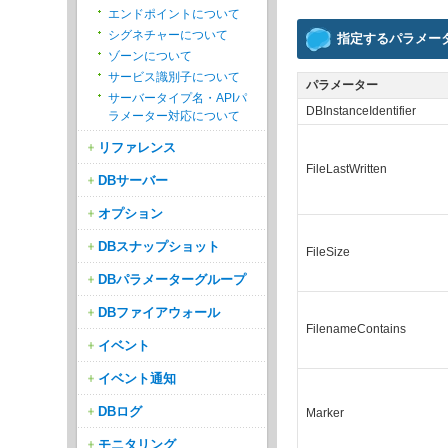
エンドポイントについて
シグネチャーについて
指定するパラメー
ゾーンについて
サービス識別子について
パラメーター
サーバータイプ名・APIパ
DBInstanceIdentifier
ラメーター対応について
リファレンス
FileLastWritten
DBサーバー
オプション
DBスナップショット
FileSize
DBパラメーターグループ
DBファイアウォール
FilenameContains
イベント
イベント通知
DBログ
Marker
モニタリング