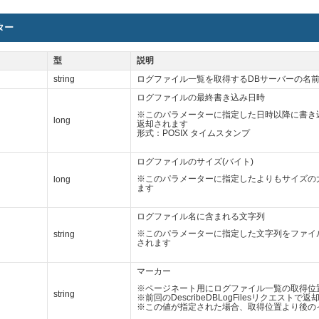
ター
型
説明
string
ログファイル一覧を取得するDBサーバーの名
ログファイルの最終書き込み日時
※このパラメーターに指定した日時以降に書き
long
返却されます
形式：POSIX タイムスタンプ
ログファイルのサイズ(バイト)
※このパラメーターに指定したよりもサイズの
long
ます
ログファイル名に含まれる文字列
※このパラメーターに指定した文字列をファイ
string
されます
マーカー
※ページネート用にログファイル一覧の取得位
string
※前回のDescribeDBLogFilesリクエスト
※この値が指定された場合、取得位置より後の