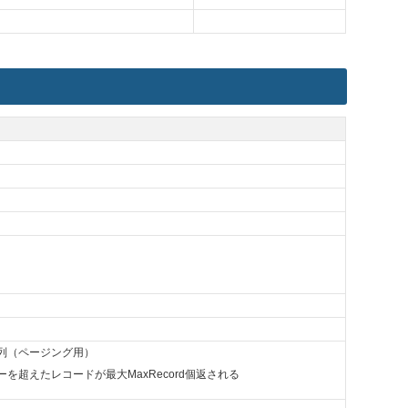
列（ページング用）
超えたレコードが最大MaxRecord個返される