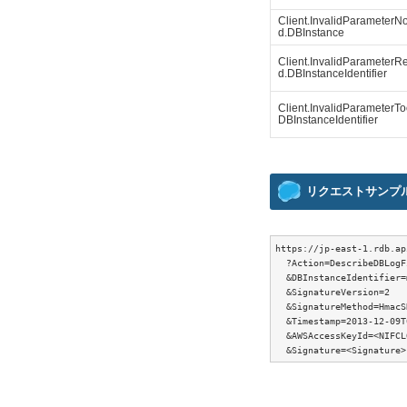
Client.InvalidParameterN
d.DBInstance
Client.InvalidParameterR
d.DBInstanceIdentifier
Client.InvalidParameterT
DBInstanceIdentifier
リクエストサンプ
https://jp-east-1.rdb.ap
  ?Action=DescribeDBLogF
  &DBInstanceIdentifier=
  &SignatureVersion=2

  &SignatureMethod=HmacS
  &Timestamp=2013-12-09T
  &AWSAccessKeyId=<NIFCL