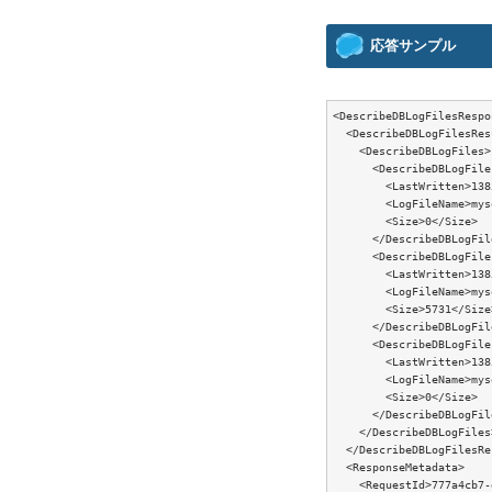
応答サンプル
<DescribeDBLogFilesRespo
  <DescribeDBLogFilesRes
    <DescribeDBLogFiles>

      <DescribeDBLogFile
        <LastWritten>138
        <LogFileName>mys
        <Size>0</Size>

      </DescribeDBLogFil
      <DescribeDBLogFile
        <LastWritten>138
        <LogFileName>mys
        <Size>5731</Size>
      </DescribeDBLogFil
      <DescribeDBLogFile
        <LastWritten>138
        <LogFileName>mys
        <Size>0</Size>

      </DescribeDBLogFil
    </DescribeDBLogFiles>
  </DescribeDBLogFilesRe
  <ResponseMetadata>

    <RequestId>777a4cb7-