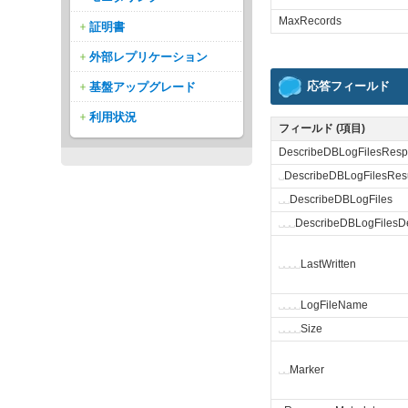
MaxRecords
証明書
外部レプリケーション
応答フィールド
基盤アップグレード
利用状況
フィールド (項目)
DescribeDBLogFilesRes
␣
DescribeDBLogFilesResu
␣
␣
DescribeDBLogFiles
␣
␣
␣
DescribeDBLogFilesDe
␣
␣
␣
␣
LastWritten
␣
␣
␣
␣
LogFileName
␣
␣
␣
␣
Size
␣
␣
Marker