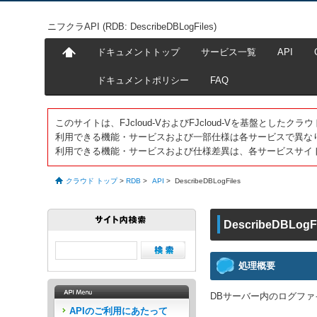
ニフクラAPI (RDB: DescribeDBLogFiles)
ドキュメントトップ
サービス一覧
API
ドキュメントポリシー
FAQ
このサイトは、FJcloud-VおよびFJcloud-Vを基盤とし
利用できる機能・サービスおよび一部仕様は各サービスで異な
利用できる機能・サービスおよび仕様差異は、各サービスサイ
クラウド トップ
>
RDB
>
API
>
DescribeDBLogFiles
DescribeDBLogFi
処理概要
DBサーバー内のログフ
APIのご利用にあたって