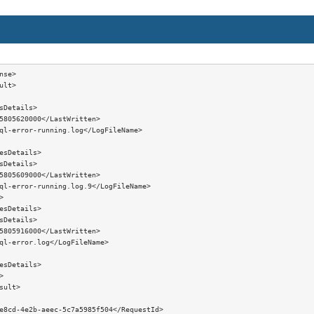
nse>

ult>

sDetails>

5805620000</LastWritten>

ql-error-running.log</LogFileName>

esDetails>

sDetails>

5805609000</LastWritten>

ql-error-running.log.9</LogFileName>



esDetails>

sDetails>

5805916000</LastWritten>

ql-error.log</LogFileName>

esDetails>



sult>

e8cd-4e2b-aeec-5c7a5985f504</RequestId>
