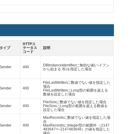
HTTPス
タイプ
テータス
説明
コード
DBInstanceIdentifierに無効な値(ハイフン
Sender
400
から始まる 等)を指定した場合
FileLastWrittenに数値でない値を指定した
場合
Sender
400
FileLastWrittenにLong型の範囲を超える
数値を設定した場合
FileSizeに数値でない値を指定した場合
Sender
400
FileSizeにLong型の範囲を超える数値を
設定した場合
MaxRecordsに数値でない値を指定した場
合
Sender
400
MaxRecordsにInteger型の範囲外 （2147
483647〜-2147483648）の値を指定した
場合