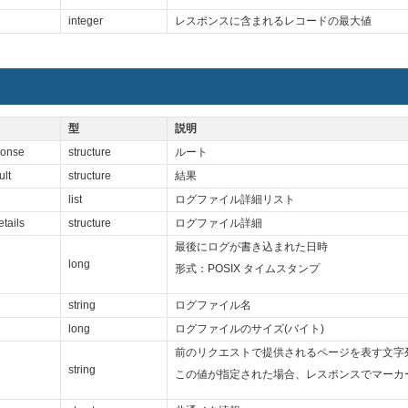
integer
レスポンスに含まれるレコードの最大値
型
説明
ponse
structure
ルート
lt
structure
結果
list
ログファイル詳細リスト
tails
structure
ログファイル詳細
最後にログが書き込まれた日時
long
形式：POSIX タイムスタンプ
string
ログファイル名
long
ログファイルのサイズ(バイト)
前のリクエストで提供されるページを表す文字
string
この値が指定された場合、レスポンスでマーカーを