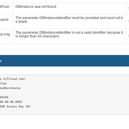
otFoun
DBInstance aaa not found.
The parameter DBInstanceIdentifier must be provided and must not b
equire
e blank.
The parameter DBInstanceIdentifier is not a valid identifier because it
ooLong.
is longer than 63 characters.
ル
i.nifcloud.com/

iles

mydbinstance

HA256

00:00:00.000Z

OUD Access Key ID>
