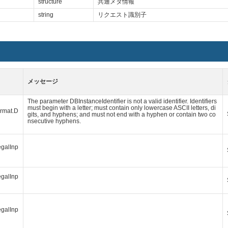
structure
共通メタ情報
string
リクエスト識別子
メッセージ
The parameter DBInstanceIdentifier is not a valid identifier. Identifiers
must begin with a letter; must contain only lowercase ASCII letters, di
ormat.D
gits, and hyphens; and must not end with a hyphen or contain two co
nsecutive hyphens.
egalInp
egalInp
egalInp