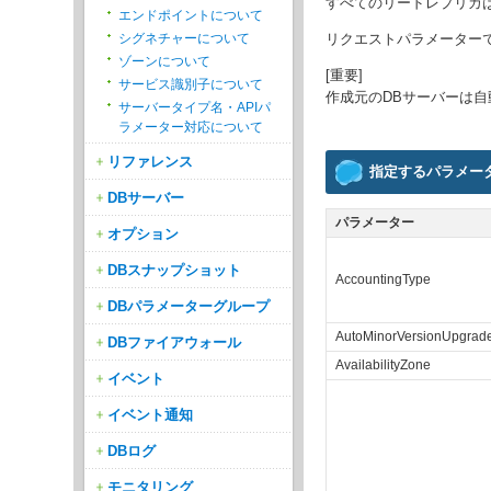
すべてのリードレプリカ
エンドポイントについて
リクエストパラメーター
シグネチャーについて
ゾーンについて
[重要]
サービス識別子について
作成元のDBサーバーは
サーバータイプ名・APIパ
ラメーター対応について
リファレンス
指定するパラメー
DBサーバー
パラメーター
オプション
DBスナップショット
AccountingType
DBパラメーターグループ
AutoMinorVersionUpgrad
DBファイアウォール
AvailabilityZone
イベント
イベント通知
DBログ
モニタリング