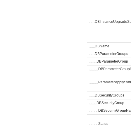
␣
␣
␣
DBInstanceUpgradeSt
␣
␣
␣
DBName
␣
␣
␣
DBParameterGroups
␣
␣
␣
␣
DBParameterGroup
␣
␣
␣
␣
␣
DBParameterGrou
␣
␣
␣
␣
␣
ParameterApplyStat
␣
␣
␣
DBSecurityGroups
␣
␣
␣
␣
DBSecurityGroup
␣
␣
␣
␣
␣
DBSecurityGroupN
␣
␣
␣
␣
␣
Status