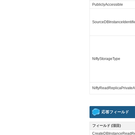
PubliclyAccessible
SourceDBInstanceIdentifi
NiftyStorageType
NiftyReadReplicaPrivate
応答フィールド
フィールド (項目)
CreateDBInstanceReadR