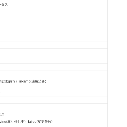
ータス
t(再起動待ち) | in-sync(適用済み)
ト
タス
moving(取り外し中) | failed(変更失敗)