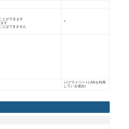
ことができます
○
ります
ることはできません
○ (プライベートLANを利用
している場合)