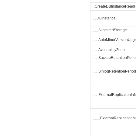
␣
CreateDBInstanceReadR
␣
␣
DBInstance
␣
␣
␣
AllocatedStorage
␣
␣
␣
AutoMinorVersionUpg
␣
␣
␣
AvailabilityZone
␣
␣
␣
BackupRetentionPeri
␣
␣
␣
BinlogRetentionPerio
␣
␣
␣
ExternalReplicationInf
␣
␣
␣
␣
ExternalReplication