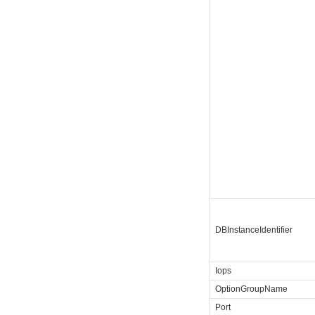
DBInstanceIdentifier
Iops
OptionGroupName
Port