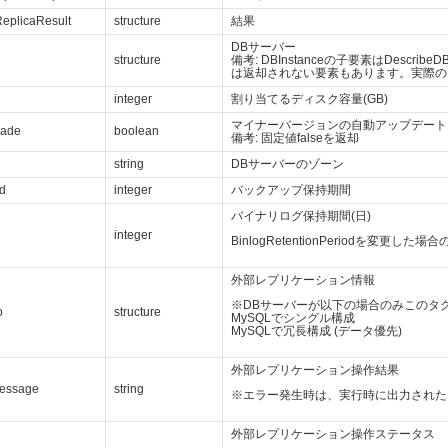
eplicaResult
structure
結果
DBサーバー
structure
備考: DBInstanceの子要素はDescr
は返却されない要素もあります。実際の
integer
割り当てるディスク容量(GB)
マイナーバージョンの自動アップデート
rade
boolean
備考: 固定値falseを返却
string
DBサーバーのゾーン
od
integer
バックアップ保持期間
バイナリログ保持期間(日)
d
integer
BinlogRetentionPeriodを変更
外部レプリケーション情報
※DBサーバーが以下の場合のみこのタ
o
structure
MySQLでシングル構成
MySQLで冗長構成 (データ優先)
外部レプリケーション操作結果
Message
string
※エラー発生時は、実行時に出力された
外部レプリケーション操作ステータス