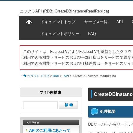
ニフクラAPI (RDB: CreateDBInstanceReadReplica)
ドキュメントトップ
サービス一覧
API
ドキュメントポリシー
FAQ
このサイトは、FJcloud-VおよびFJcloud-Vを基盤とし
利用できる機能・サービスおよび一部仕様は各サービスで異な
利用できる機能・サービスおよび仕様差異は、各サービスサイ
クラウド トップ
>
RDB
>
API
>
CreateDBInstanceReadReplica
CreateDBInstanc
処理概要
DBサーバーからリード
APIのご利用にあたって