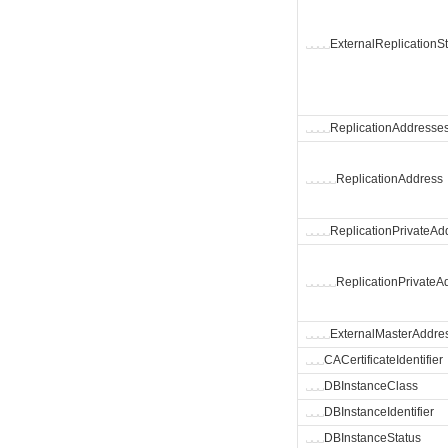
␣
␣
␣
␣
ExternalReplicationS
␣
␣
␣
␣
ReplicationAddresse
␣
␣
␣
␣
␣
ReplicationAddress
␣
␣
␣
␣
ReplicationPrivateAd
␣
␣
␣
␣
␣
ReplicationPrivateA
␣
␣
␣
␣
ExternalMasterAddre
␣
␣
␣
CACertificateIdentifier
␣
␣
␣
DBInstanceClass
␣
␣
␣
DBInstanceIdentifier
␣
␣
␣
DBInstanceStatus