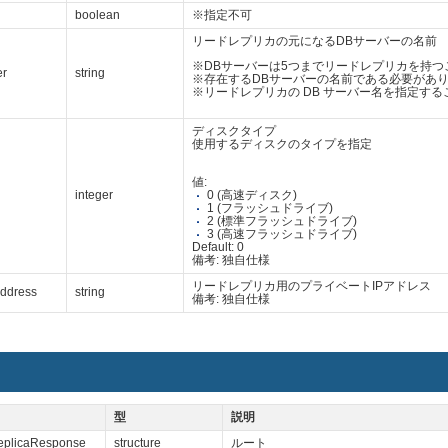
boolean
※指定不可
リードレプリカの元になるDBサーバーの名前
※DBサーバーは5つまでリードレプリカを持つ
er
string
※存在するDBサーバーの名前である必要があ
※リードレプリカの DB サーバー名を指定す
ディスクタイプ
使用するディスクのタイプを指定
値:
0 (高速ディスク)
integer
1 (フラッシュドライブ)
2 (標準フラッシュドライブ)
3 (高速フラッシュドライブ)
Default: 0
備考: 独自仕様
リードレプリカ用のプライベートIPアドレス
Address
string
備考: 独自仕様
型
説明
eplicaResponse
structure
ルート