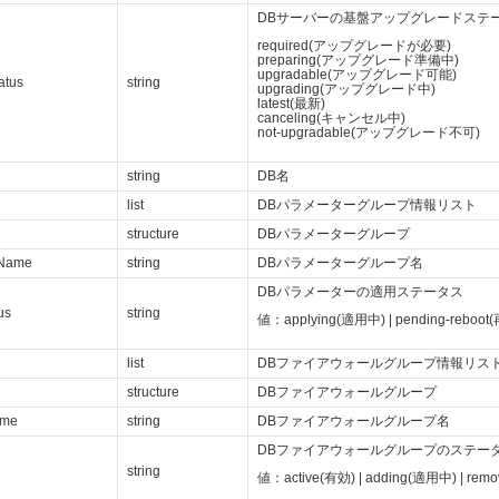
DBサーバーの基盤アップグレードステ
required(アップグレードが必要)
preparing(アップグレード準備中)
upgradable(アップグレード可能)
atus
string
upgrading(アップグレード中)
latest(最新)
canceling(キャンセル中)
not-upgradable(アップグレード不可)
string
DB名
list
DBパラメーターグループ情報リスト
structure
DBパラメーターグループ
pName
string
DBパラメーターグループ名
DBパラメーターの適用ステータス
us
string
値：applying(適用中) | pending-reboo
list
DBファイアウォールグループ情報リス
structure
DBファイアウォールグループ
ame
string
DBファイアウォールグループ名
DBファイアウォールグループのステー
string
値：active(有効) | adding(適用中) | re