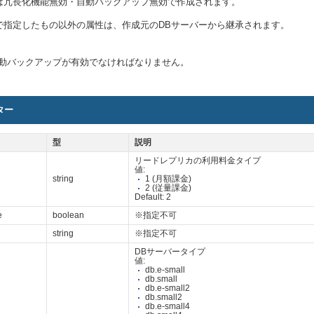
は冗長化機能無効・自動バックアップ無効で作成されます。
で指定したもの以外の属性は、作成元のDBサーバーから継承されます。
自動バックアップが有効でなければなりません。
ター
型
説明
リードレプリカの利用料金タイプ
値:
string
1 (月額課金)
2 (従量課金)
Default: 2
e
boolean
※指定不可
string
※指定不可
DBサーバータイプ
値:
db.e-small
db.small
db.e-small2
db.small2
db.e-small4