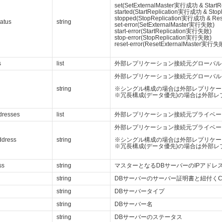
set(SetExternalMaster実行成功 & Start
started(StartReplication実行成功 & Sto
stopped(StopReplication実行成功 & Re
tatus
string
set-error(SetExternalMaster実行失敗)
start-error(StartReplication実行失敗)
stop-error(StopReplication実行失敗)
reset-error(ResetExternalMaster実行失
s
list
外部レプリケーション接続元グローバル
外部レプリケーション接続元グローバル
※シングル構成の場合は外部レプリケー
string
※冗長構成(データ優先)の場合は外部レ
dresses
list
外部レプリケーション接続元プライベー
外部レプリケーション接続元プライベー
※シングル構成の場合は外部レプリケー
ddress
string
※冗長構成(データ優先)の場合は外部レ
ss
string
マスターとなるDBサーバーのIPアドレ
string
DBサーバーのサーバー証明書と紐付くC
string
DBサーバータイプ
string
DBサーバー名
string
DBサーバーのステータス