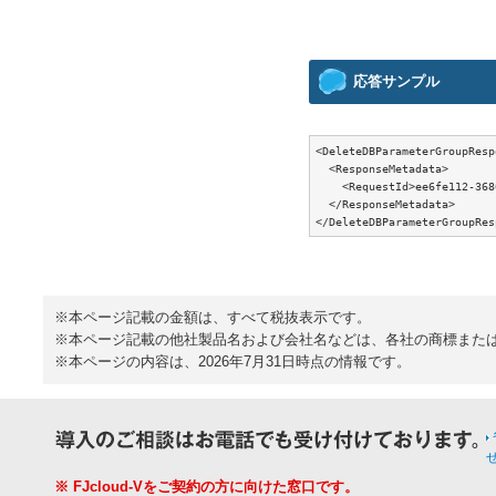
応答サンプル
<DeleteDBParameterGroupRespo
  <ResponseMetadata>

    <RequestId>ee6fe112-368
  </ResponseMetadata>

※本ページ記載の金額は、すべて税抜表示です。
※本ページ記載の他社製品名および会社名などは、各社の商標また
※本ページの内容は、2026年7月31日時点の情報です。
※ FJcloud-Vをご契約の方に向けた窓口です。