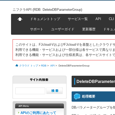
ニフクラAPI (RDB: DeleteDBParameterGroup)
ドキュメントトップ
サービス一覧
API
CLI
サポート
ユーザーガイド
更新履歴
ドキュ
このサイトは、FJcloud-VおよびFJcloud-Vを基盤としたク
利用できる機能・サービスおよび一部仕様は各サービスで異なり
利用できる機能・サービスおよび仕様差異は、各サービスサイト
クラウド トップ
>
RDB
>
API
>
DeleteDBParameterGroup
DeleteDBParamete
処理概要
DBパラメーターグループを
APIのご利用にあたって