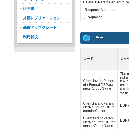
DeleteDBParameterGroupRe
証明書
␣
ResponseMetadata
␣
␣
RequestId
外部レプリケーション
基盤アップグレード
利用状況
エラー
コード
メッ
The 
not a 
Client.InvalidParam
h a l
eterFormat.DBPara
lette
meterGroupName
d wit
yphen
Client.InvalidParam
DBPar
eterNotFound.DBPa
rameterGroup
Client.InvalidParam
DBPa
eterRequired.DBPar
ameterGroupName