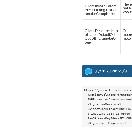
The 
Client.InvalidParam
not a 
eterTooLong.DBPar
255 c
ameterGroupName
Client.ResourceInap
One o
plicable.DefaultOrIn
mbers
UseDBParameterGr
meter
oup
リクエストサンプル
https://jp-east-1.rdb.api.n
  ?Action=DeleteDBParameterG
  &DBParameterGroupName=myd
  &SignatureVersion=2

  &SignatureMethod=HmacSHA25
  &Timestamp=2013-12-09T00:
  &AWSAccessKeyId=<NIFCLOUD