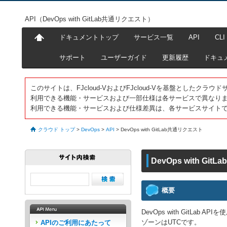
API（DevOps with GitLab共通リクエスト）
ドキュメントトップ
サービス一覧
API
CLI
サポート
ユーザーガイド
更新履歴
ドキュ
このサイトは、FJcloud-VおよびFJcloud-Vを基盤としたク
利用できる機能・サービスおよび一部仕様は各サービスで異なり
利用できる機能・サービスおよび仕様差異は、各サービスサイト
クラウド トップ
>
DevOps
>
API
>
DevOps with GitLab共通リクエスト
DevOps with Gi
概要
DevOps with Git
ゾーンはUTCです。
APIのご利用にあたって