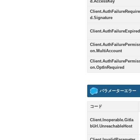
d.AccessKey
Client.AuthFailureRequire
d.Signature
Client.AuthFailureExpired
Client.AuthFailurePermis
on.MultiAccount
Client.AuthFailurePermis
on.OptInRequired
パラメーターエラー
コード
Client.Inoperable.Gitla
bUrl.UnreachableHost
Client.InvalidParameter