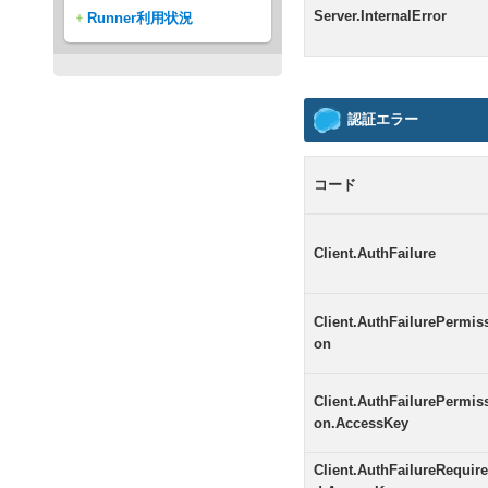
Server.InternalError
Runner利用状況
認証エラー
コード
Client.AuthFailure
Client.AuthFailurePermis
on
Client.AuthFailurePermis
on.AccessKey
Client.AuthFailureRequire