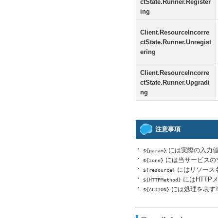
ctState.Runner.Register
ing
Client.ResourceIncorre
ctState.Runner.Unregist
ering
Client.ResourceIncorre
ctState.Runner.Upgradi
ng
注意事項
には実際の入力
${param}
には当サービスの
${zone}
にはリソース
${resource}
にはHTTP
${HTTPMethod}
には処理を表す単語
${ACTION}