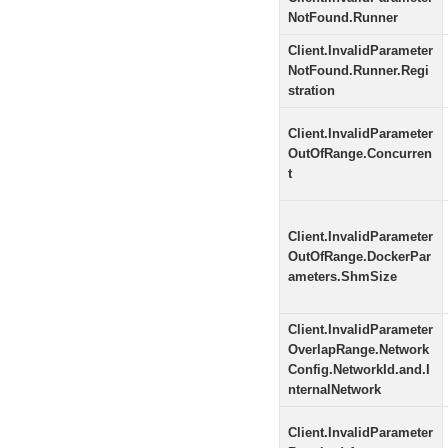
NotFound.Runner
Client.InvalidParameter
NotFound.Runner.Regi
stration
Client.InvalidParameter
OutOfRange.Concurren
t
Client.InvalidParameter
OutOfRange.DockerPar
ameters.ShmSize
Client.InvalidParameter
OverlapRange.Network
Config.NetworkId.and.I
nternalNetwork
Client.InvalidParameter