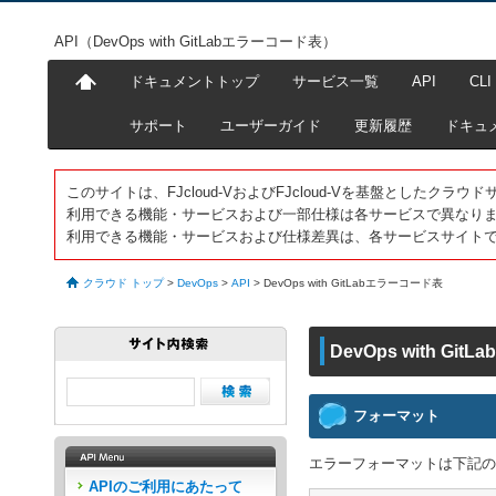
API（DevOps with GitLabエラーコード表）
ドキュメントトップ
サービス一覧
API
CLI
サポート
ユーザーガイド
更新履歴
ドキュ
このサイトは、FJcloud-VおよびFJcloud-Vを基盤としたク
利用できる機能・サービスおよび一部仕様は各サービスで異なり
利用できる機能・サービスおよび仕様差異は、各サービスサイト
クラウド トップ
>
DevOps
>
API
>
DevOps with GitLabエラーコード表
DevOps with Git
フォーマット
エラーフォーマットは下記の
APIのご利用にあたって