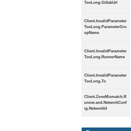
TooLong.GitlabUrl
Client.InvalidParameter
TooLong.ParameterGro
upName
Client.InvalidParameter
TooLong.RunnerName
Client.InvalidParameter
TooLong.To
Client.ZoneMismatch.R
unner.and.NetworkConf
ig.NetworkId