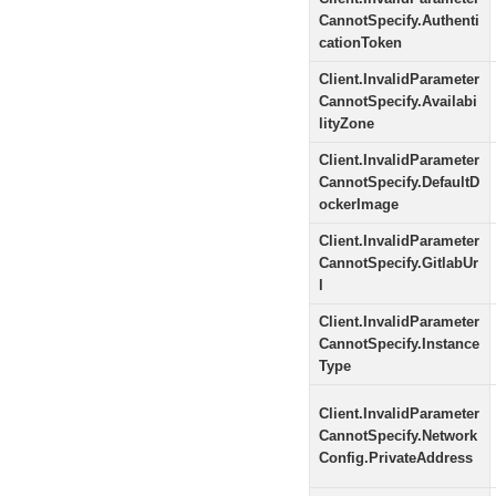
CannotSpecify.Authenti
cationToken
Client.InvalidParameter
CannotSpecify.Availabi
lityZone
Client.InvalidParameter
CannotSpecify.DefaultD
ockerImage
Client.InvalidParameter
CannotSpecify.GitlabUr
l
Client.InvalidParameter
CannotSpecify.Instance
Type
Client.InvalidParameter
CannotSpecify.Network
Config.PrivateAddress