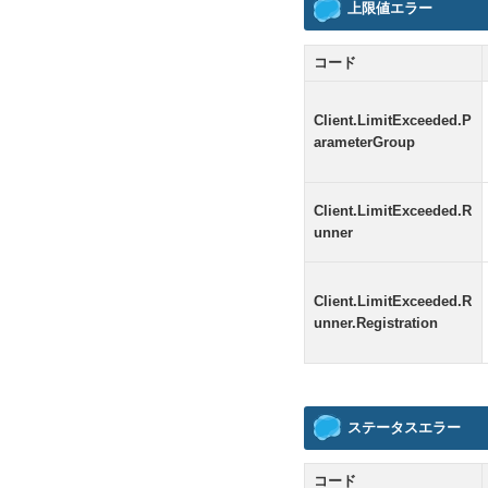
上限値エラー
コード
Client.LimitExceeded.P
arameterGroup
Client.LimitExceeded.R
unner
Client.LimitExceeded.R
unner.Registration
ステータスエラー
コード