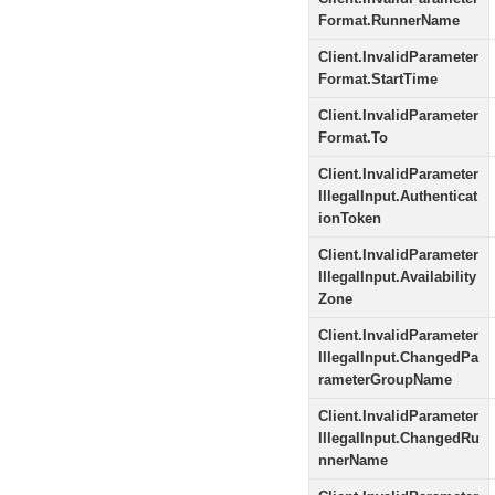
Format.RunnerName
Client.InvalidParameter
Format.StartTime
Client.InvalidParameter
Format.To
Client.InvalidParameter
IllegalInput.Authenticat
ionToken
Client.InvalidParameter
IllegalInput.Availability
Zone
Client.InvalidParameter
IllegalInput.ChangedPa
rameterGroupName
Client.InvalidParameter
IllegalInput.ChangedRu
nnerName