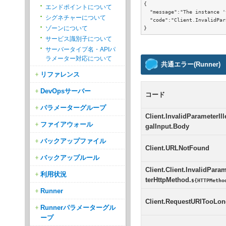
{

エンドポイントについて
  "message":"The instance '
シグネチャーについて
  "code":"Client.InvalidPar
}
ゾーンについて
サービス識別子について
サーバータイプ名・APIパ
ラメーター対応について
共通エラー(Runner)
リファレンス
DevOpsサーバー
コード
パラメーターグループ
Client.InvalidParameterIll
ファイアウォール
galInput.Body
バックアップファイル
Client.URLNotFound
バックアップルール
Client.Client.InvalidPara
利用状況
terHttpMethod.
${HTTPMetho
Runner
Client.RequestURITooLo
Runnerパラメーターグル
ープ