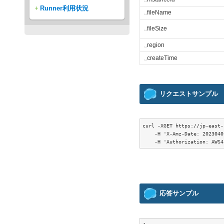
Runner利用状況
␣
fileName
␣
fileSize
␣
region
␣
createTime
リクエストサンプル
curl -XGET https://jp-east-
    -H 'X-Amz-Date: 2023040
応答サンプル