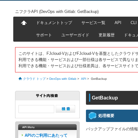
ニフクラAPI (DevOps with Gitlab: GetBackup)
ドキュメントトップ
サービス一覧
API
CLI
サポート
ユーザーガイド
更新履歴
ドキュ
このサイトは、FJcloud-VおよびFJcloud-Vを基盤としたク
利用できる機能・サービスおよび一部仕様は各サービスで異なり
利用できる機能・サービスおよび仕様差異は、各サービスサイト
クラウド トップ
>
DevOps with Gitlab
>
API
>
GetBackup
GetBackup
処理概要
バックアップファイルの情報
APIのご利用にあたって