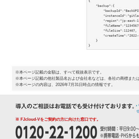
{

    "backup":{

        "backupId":"BackUPI
        "instanceId":"gitlab
        "region":"jp-east-1"
        "fileName":"1234567
        "fileSize":112407,

        "createTime":"2022-
    }

}
※本ページ記載の金額は、すべて税抜表示です。
※本ページ記載の他社製品名および会社名などは、各社の商標また
※本ページの内容は、2026年7月31日時点の情報です。
※ FJcloud-Vをご契約の方に向けた窓口です。