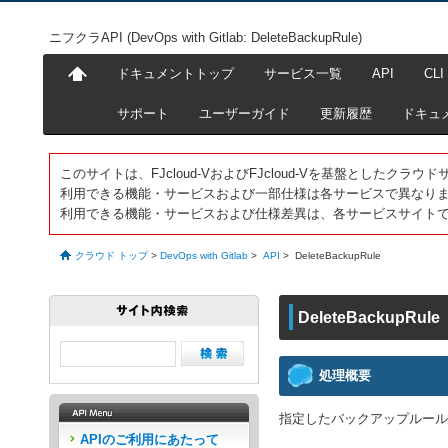
ニフクラAPI (DevOps with Gitlab: DeleteBackupRule)
ドキュメントトップ
サービス一覧
API
CLI
サポート
ユーザーガイド
更新履歴
ドキュ
このサイトは、FJcloud-VおよびFJcloud-Vを基盤としたク
利用できる機能・サービスおよび一部仕様は各サービスで異なり
利用できる機能・サービスおよび仕様差異は、各サービスサイト
クラウド トップ
>
DevOps with Gitlab
>
API
>
DeleteBackupRule
DeleteBackupRule
処理概要
指定したバックアップルール
APIのご利用にあたって