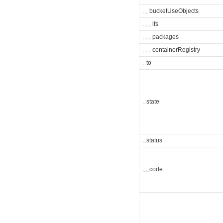
␣
␣
bucketUseObjects
␣
␣
␣
lfs
␣
␣
␣
packages
␣
␣
␣
containerRegistry
␣
to
␣
state
␣
status
␣
␣
code