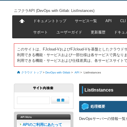
ニフクラAPI (DevOps with Gitlab: ListInstances)
ドキュメントトップ
サービス一覧
API
CLI
サポート
ユーザーガイド
更新履歴
ドキュ
このサイトは、FJcloud-VおよびFJcloud-Vを基盤としたク
利用できる機能・サービスおよび一部仕様は各サービスで異なり
利用できる機能・サービスおよび仕様差異は、各サービスサイト
クラウド トップ
>
DevOps with Gitlab
>
API
>
ListInstances
ListInstances
処理概要
DevOpsサーバーの情報一
APIのご利用にあたって