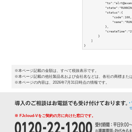
            "to":"alrt@exam
            "state":"RUNNING
            "status":{

                "code":100,

                "name":"RUNN
            },

            "createTime":"2
        }

    ]

}
※本ページ記載の金額は、すべて税抜表示です。
※本ページ記載の他社製品名および会社名などは、各社の商標また
※本ページの内容は、2026年7月31日時点の情報です。
※ FJcloud-Vをご契約の方に向けた窓口です。