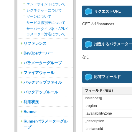
エンドポイントについて
シグネチャーについて
リクエストURL
ゾーンについて
サービス識別子について
GET /v1/instances
サーバータイプ名・APIパ
ラメーター対応について
リファレンス
指定するパラメータ
DevOpsサーバー
なし
パラメーターグループ
ファイアウォール
応答フィールド
バックアップファイル
フィールド (項目)
バックアップルール
instances[]
利用状況
␣
region
Runner
␣
availabilityZone
Runnerパラメーターグル
␣
description
ープ
␣
instanceId