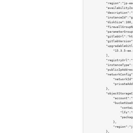
            "region":"jp-ea
            "availabilityZo
            "description":"
            "instanceId":"g
            "diskSize":100,

            "firewallGroupN
            "parameterGroup
            "gitlabUrl":"ht
            "gitlabVersion"
            "upgradableGitl
                "15.3.5-ee.0
            ],

            "registryUrl":"
            "instanceType":
            "publicIpAddres
            "networkConfig":
                "networkId"
                "privateAdd
            },

            "objectStorageC
                "account":"
                "bucketUseO
                    "contai
                    "lfs":"
                    "packag
                },

                "region":"j
            },
