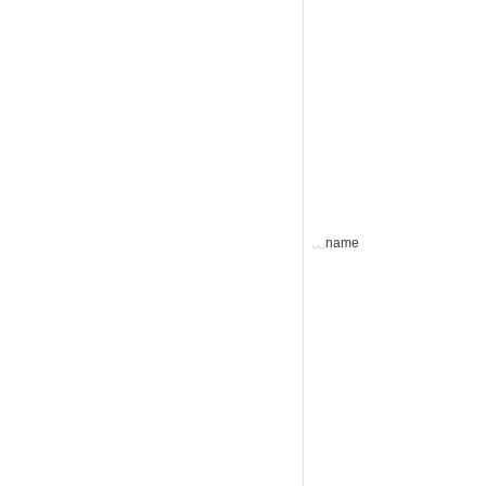
␣
␣
name