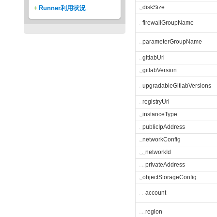
Runner利用状況
␣
diskSize
␣
firewallGroupName
␣
parameterGroupName
␣
gitlabUrl
␣
gitlabVersion
␣
upgradableGitlabVersions
␣
registryUrl
␣
instanceType
␣
publicIpAddress
␣
networkConfig
␣
␣
networkId
␣
␣
privateAddress
␣
objectStorageConfig
␣
␣
account
␣
␣
region