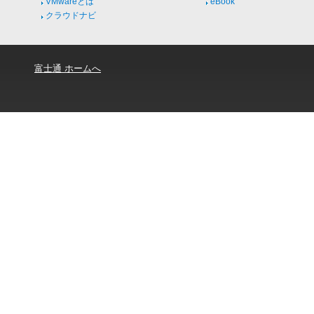
VMwareとは
eBook
クラウドナビ
富士通 ホームへ