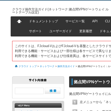
クラウド操作方法ガイド(ネットワーク:拠点間VPNゲートウェイ:ル
ートテーブル設定)
ドキュメントトップ
サービス一覧
API
CLI
サポート
ユーザーガイド
更新履歴
ドキュ
このサイトは、FJcloud-VおよびFJcloud-Vを基盤としたク
利用できる機能・サービスおよび一部仕様は各サービスで異なり
利用できる機能・サービスおよび仕様差異は、各サービスサイト
クラウド トップ
>
ネットワーク
>
操作方法ガイド
>
拠点間VPNゲートウェイ：
拠点間VPNゲート
拠点間VPNゲートウェイに
左メニューから「ネ