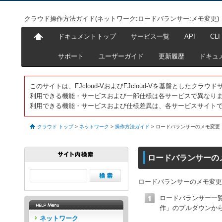
クラウド操作方法ガイド(ネットワーク:ロードバランサー:メモ変更)
ドキュメントトップ
サービス一覧
API
CLI
サポート
ユーザーガイド
更新履歴
ドキュ
このサイトは、FJcloud-VおよびFJcloud-Vを基盤としたク
利用できる機能・サービスおよび一部仕様は各サービスで異なり
利用できる機能・サービスおよび仕様差異は、各サービスサイト
クラウド トップ
>
ネットワーク
>
操作方法ガイド
>
ロードバランサーのメモ変更
ロードバランサーの
ロードバランサーのメモ変更
ロードバランサー一
作」のプルダウンか
ネットワーク