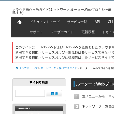
クラウド操作方法ガイド(ネットワーク:ルーター:Webプロキシを解
除する)
ドキュメントトップ
サービス一覧
API
CLI
サポート
ユーザーガイド
更新履歴
ドキュ
このサイトは、FJcloud-VおよびFJcloud-Vを基盤としたク
利用できる機能・サービスおよび一部仕様は各サービスで異なり
利用できる機能・サービスおよび仕様差異は、各サービスサイト
クラウド トップ
>
ネットワーク
>
操作方法ガイド
>
ルーター：Webプロキシを解
ルーター：Webプ
左メニューから「ネ
ネットワーク一覧画面