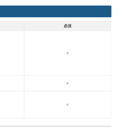
必須
○
○
○