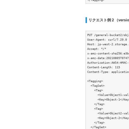
リクエスト例２（versi
PUT /general-bucket2/obj
User-Agent: curl/7.29.0

Host: jp-west-2.storage.
Accept: */*

x-amz-content-sha256:e3b
x-amz-date:20210805T07472
Authorization:AWS4-HMAC-
Content-Length: 115

Content-Type: applicatio
<Tagging>

  <TagSet>

    <Tag>

      <Value>Object1-val
      <Key>Object-1</Key>
    </Tag>

    <Tag>

      <Value>Object2-val
      <Key>Object-2</Key>
    </Tag>

  </TagSet>
