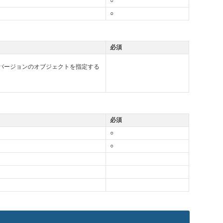
○
○
必須
バージョンのオブジェクトを指定する
必須
○
○