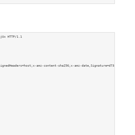
jUx HTTP/1.1

ignedHeaders=host;x-amz-content-sha256;x-amz-date,Signature=d733f62bbcfafc5