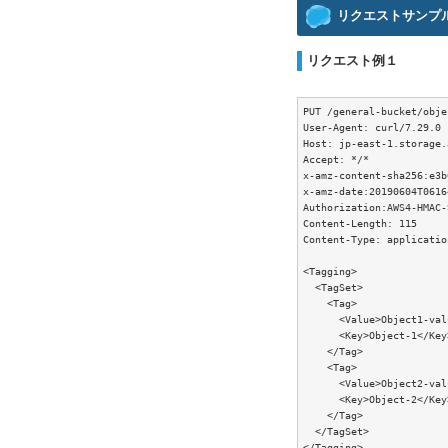
リクエストサンプ
リクエスト例１
PUT /general-bucket/obje
User-Agent: curl/7.29.0

Host: jp-east-1.storage.
Accept: */*

x-amz-content-sha256:e3b
x-amz-date:20190604T06164
Authorization:AWS4-HMAC-
Content-Length: 115

Content-Type: applicatio
<Tagging>

  <TagSet>

    <Tag>

      <Value>Object1-val
      <Key>Object-1</Key>
    </Tag>

    <Tag>

      <Value>Object2-val
      <Key>Object-2</Key>
    </Tag>

  </TagSet>
