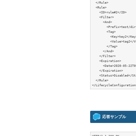
  </Rule>

  <Rule>

    <ID>rule#2</ID>

    <Filter>

      <And>

        <Prefix>test/dir
        <Tag>

          <Key>key2</Key>
          <Value>tag2</V
        </Tag>

      </And>

    </Filter>

    <Expiration>

      <Date>2020-05-22T0
    </Expiration>

    <Status>Disabled</St
  </Rule>

応答サンプル
HTTP/1.1 200 OK
