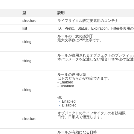
型
説明
structure
ライフサイクル設定要素用のコンテナ
list
ID、Prefix、Status、Expiration、Filter要
ルールの一意の識別子
最大文字数は255文字です。
string
ルールが適用されるオブジェクトのプレフィッ
本パラメータを記述しない場合Filterを必ず記
string
ルールの運用状態
以下のどちらかが指定できます。
- Enabled
- Disabled
string
値:
Enabled
Disabled
オブジェクトのライフサイクルの有効期限
日付、日形式で指定します。
structure
ルールが有効になる日時