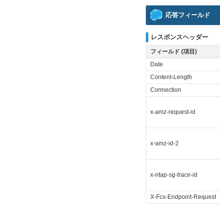
応答フィールド
レスポンスヘッダー
フィールド (項目)
Date
Content-Length
Connection
x-amz-request-id
x-amz-id-2
x-ntap-sg-trace-id
X-Fcx-Endpoint-Request