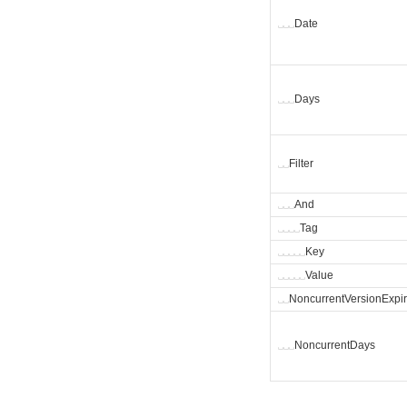
␣
␣
␣
Date
␣
␣
␣
Days
␣
␣
Filter
␣
␣
␣
And
␣
␣
␣
␣
Tag
␣
␣
␣
␣
␣
Key
␣
␣
␣
␣
␣
Value
␣
␣
NoncurrentVersionExpir
␣
␣
␣
NoncurrentDays