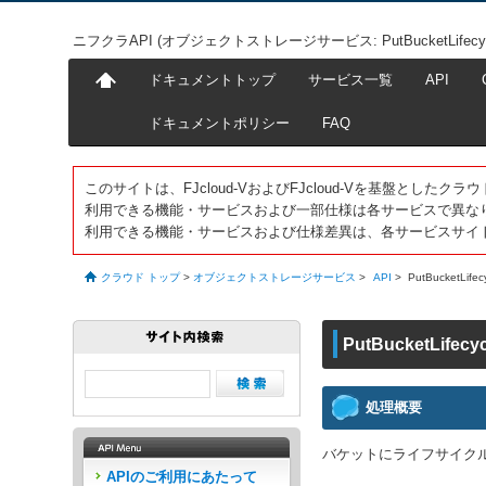
ニフクラAPI (オブジェクトストレージサービス: PutBucketLifecycleCo
ドキュメントトップ
サービス一覧
API
ドキュメントポリシー
FAQ
このサイトは、FJcloud-VおよびFJcloud-Vを基盤とし
利用できる機能・サービスおよび一部仕様は各サービスで異な
利用できる機能・サービスおよび仕様差異は、各サービスサイ
クラウド トップ
>
オブジェクトストレージサービス
>
API
>
PutBucketLifec
PutBucketLifecyc
処理概要
バケットにライフサイク
APIのご利用にあたって