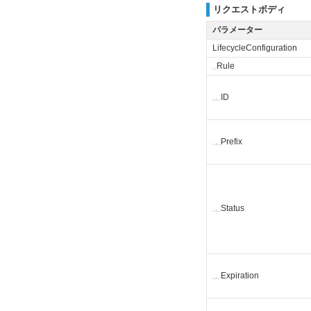
リクエストボディ
パラメーター
LifecycleConfiguration
␣
Rule
␣
␣
ID
␣
␣
Prefix
␣
␣
Status
␣
␣
Expiration