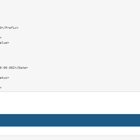
3</Prefix>



alue>

9:00:00Z</Date>

atus>
