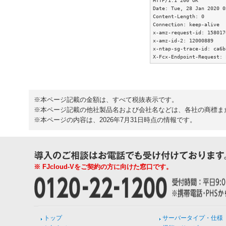
Date: Tue, 28 Jan 2020 0
Content-Length: 0

Connection: keep-alive

x-amz-request-id: 158017
x-amz-id-2: 12000889

x-ntap-sg-trace-id: ca6b
※本ページ記載の金額は、すべて税抜表示です。
※本ページ記載の他社製品名および会社名などは、各社の商標ま
※本ページの内容は、2026年7月31日時点の情報です。
※ FJcloud-Vをご契約の方に向けた窓口です。
トップ
サーバータイプ・仕様