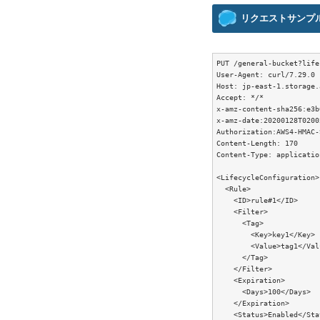
リクエストサンプ
PUT /general-bucket?life
User-Agent: curl/7.29.0

Host: jp-east-1.storage.
Accept: */*

x-amz-content-sha256:e3b
x-amz-date:20200128T02002
Authorization:AWS4-HMAC-
Content-Length: 170

Content-Type: applicatio
<LifecycleConfiguration>

  <Rule>

    <ID>rule#1</ID>

    <Filter>

      <Tag>

        <Key>key1</Key>

        <Value>tag1</Valu
      </Tag>

    </Filter>

    <Expiration>

      <Days>100</Days>

    </Expiration>

    <Status>Enabled</Sta