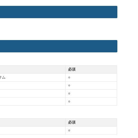
必須
サム
○
○
○
○
必須
○