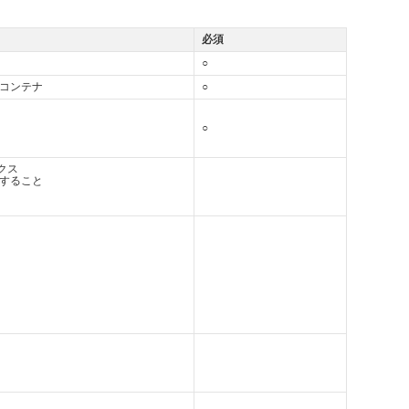
必須
○
素用のコンテナ
○
○
クス
述すること