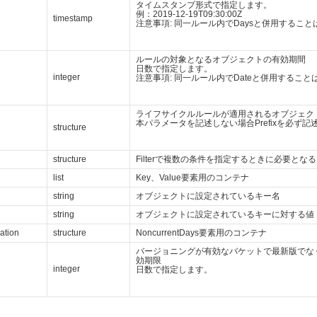
タイムスタンプ形式で指定します。
例：2019-12-19T09:30:00Z
timestamp
注意事項: 同一ルール内でDaysと併用するこ
ルールの対象となるオブジェクトの有効期間
日数で指定します。
integer
注意事項: 同一ルール内でDateと併用するこ
ライフサイクルルールが適用されるオブジェク
本パラメータを記述しない場合Prefixを必ず記
structure
structure
Filterで複数の条件を指定するときに必要とな
list
Key、Value要素用のコンテナ
string
オブジェクトに設定されているキー名
string
オブジェクトに設定されているキーに対する値
ation
structure
NoncurrentDays要素用のコンテナ
バージョニングが有効なバケットで最新版でな
効期限
integer
日数で指定します。