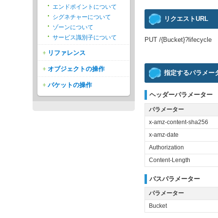
エンドポイントについて
シグネチャーについて
リクエストURL
ゾーンについて
サービス識別子について
PUT /{Bucket}?lifecycle
リファレンス
オブジェクトの操作
指定するパラメー
バケットの操作
ヘッダーパラメーター
パラメーター
x-amz-content-sha256
x-amz-date
Authorization
Content-Length
パスパラメーター
パラメーター
Bucket