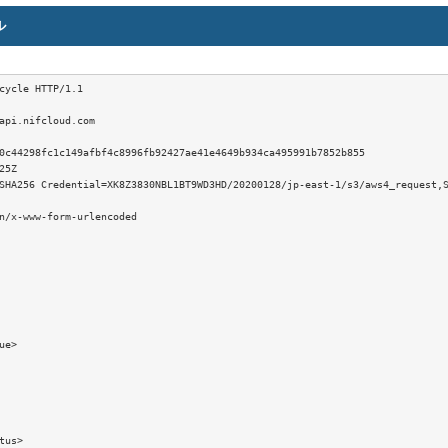
ル
cycle HTTP/1.1

api.nifcloud.com

0c44298fc1c149afbf4c8996fb92427ae41e4649b934ca495991b7852b855

5Z

SHA256 Credential=XK8Z3830NBL1BT9WD3HD/20200128/jp-east-1/s3/aws4_request,S
n/x-www-form-urlencoded

e>

tus>
