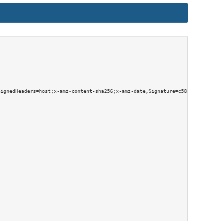
ignedHeaders=host;x-amz-content-sha256;x-amz-date,Signature=c58a782f909ad23