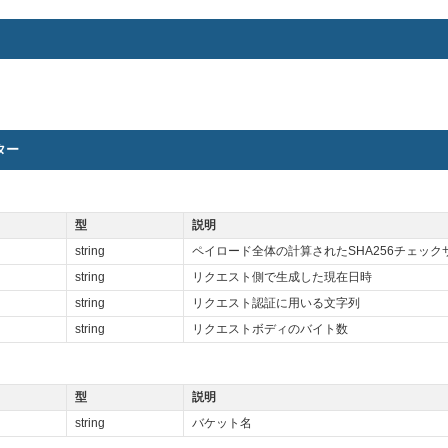
ター
型
説明
string
ペイロード全体の計算されたSHA256チェック
string
リクエスト側で生成した現在日時
string
リクエスト認証に用いる文字列
string
リクエストボディのバイト数
型
説明
string
バケット名