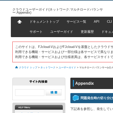
クラウドユーザーガイド(ネットワーク:マルチロードバランサ
ー:Appendix)
ドキュメントトップ
サービス一覧
API
CLI
サポート
ユーザーガイド
更新履歴
ドキュ
このサイトは、FJcloud-VおよびFJcloud-Vを基盤としたク
利用できる機能・サービスおよび一部仕様は各サービスで異なり
利用できる機能・サービスおよび仕様差異は、各サービスサイト
クラウド トップ
>
ネットワーク
>
ユーザーガイド
>
マルチロードバランサー(v2) Ap
Appendix
問題発生時の切り分
下記表を参照し、発生してい