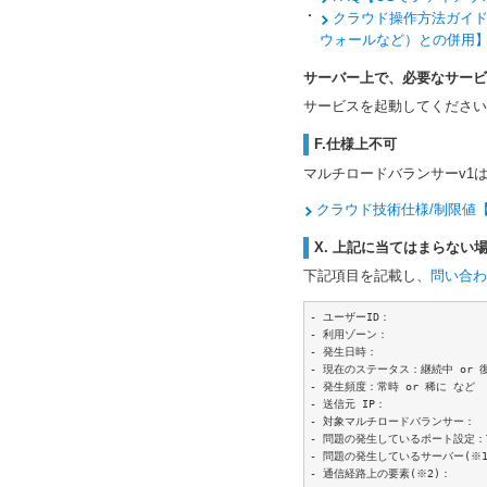
クラウド操作方法ガイド【コ
ウォールなど）との併用
サーバー上で、必要なサービ
サービスを起動してください
F.仕様上不可
マルチロードバランサーv1は
クラウド技術仕様/制限値
X. 上記に当てはまらない
下記項目を記載し、
問い合わ
- ユーザーID：

- 利用ゾーン：

- 発生日時：

- 現在のステータス：継続中 or 復
- 発生頻度：常時 or 稀に など

- 送信元 IP：

- 対象マルチロードバランサー：

- 問題の発生しているポート設定：TCP 
- 問題の発生しているサーバー(※1)
- 通信経路上の要素(※2)：