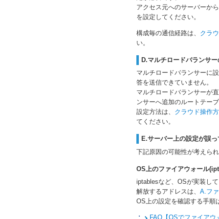
アクセス元へのサーバーから
を設定してください。
構成毎の通信経路は、
クラウ
い。
D.マルチロードバランサ
マルチロードバランサーに設
答を送信できていません。
マルチロードバランサーが直
ンサーへ追加のルートテーブ
設定方法は、
クラウド操作方
てください。
E.サーバー上の設定が誤っ
下記原因の可能性が考えられ
OS上のファイアウォール(ip
iptablesなど、OSが
解放するアドレスは、
A.フ
OS上の設定を確認する手順
FAQ【OSでファイア