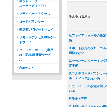
ネットワーク
ユーザーガイドTop
プライベートアクセス
考えられる原因
ロードバランサー
拠点間VPNゲートウェイ
A.ファイアウォールの設定
リモートアクセスVPNゲー
備
トウェイ
B.ポート設定のプロトコル
ダイレクトポート（専用
適切でない
線・閉域網 接続サービ
ス）
C.サーバーのルーティング
定不備
Appendix
D.マルチロードバランサー
ルーティング設定不備
E.サーバー上の設定が誤っ
いる
F.仕様上不可
X.上記に当てはまらない場