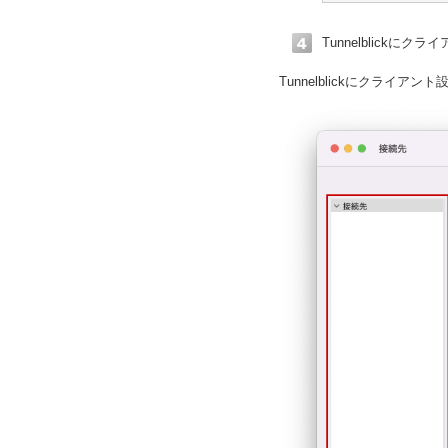
Tunnelblickに
Tunnelblickにクライ