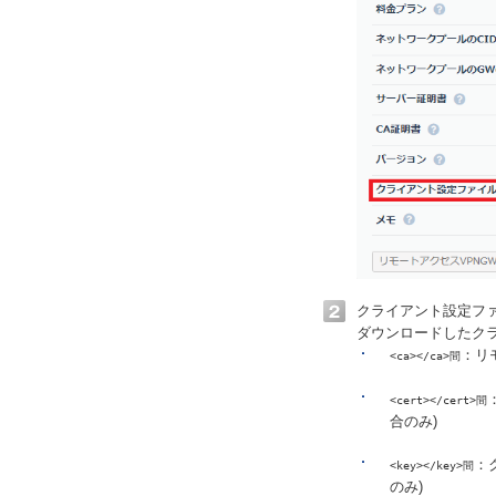
クライアント設定フ
ダウンロードしたク
：リ
<ca></ca>間
<cert></cert>間
合のみ)
：
<key></key>間
のみ)