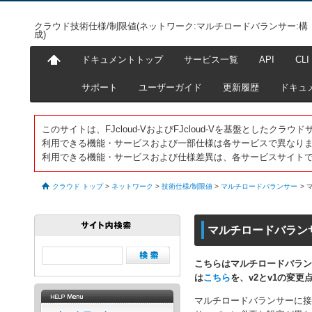
クラウド技術仕様/制限値(ネットワーク:マルチロードバランサー:構
成)
ドキュメントトップ
サービス一覧
API
CLI
サポート
ユーザーガイド
更新履歴
ドキュ
このサイトは、FJcloud-VおよびFJcloud-Vを基盤としたク
利用できる機能・サービスおよび一部仕様は各サービスで異なり
利用できる機能・サービスおよび仕様差異は、各サービスサイト
クラウド トップ
>
ネットワーク
>
技術仕様/制限値
>
マルチロードバランサー
>
マルチロードバラン
こちらはマルチロードバラン
は
こちら
を、v2とv1の変更
マルチロードバランサーに接