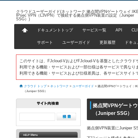
クラウドユーザーガイド(ネットワーク:拠点間VPNゲートウェイ:IKE
IPsec VPN（L3VPN）で接続する拠点側VPN装置の設定（Juniper
SSG）)
ドキュメントトップ
サービス一覧
API
CLI
サポート
ユーザーガイド
更新履歴
ドキュ
このサイトは、FJcloud-VおよびFJcloud-Vを基盤とした
利用できる機能・サービスおよび一部仕様は各サービスで異なり
利用できる機能・サービスおよび仕様差異は、各サービスサイト
クラウド トップ
>
ネットワーク
>
ユーザーガイド
>
拠点間VPNゲートウェイ：IKE
（Juniper SSG）
拠点間VPNゲートウェ
（Juniper SSG）
拠点側VPN装置にJunipe