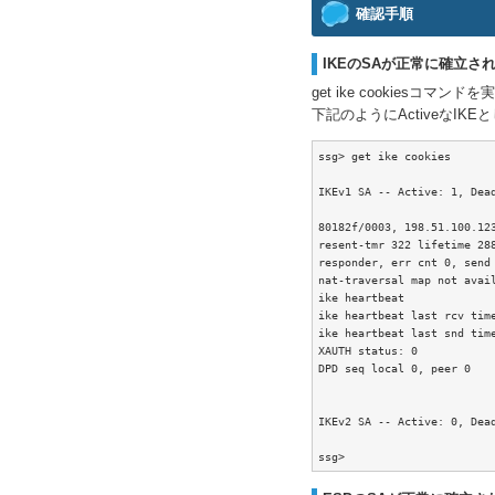
確認手順
IKEのSAが正常に確立さ
get ike cookiesコマン
下記のようにActiveなI
ssg> get ike cookies 

IKEv1 SA -- Active: 1, Dead
80182f/0003, 198.51.100.12
resent-tmr 322 lifetime 288
responder, err cnt 0, send 
nat-traversal map not avail
ike heartbeat              
ike heartbeat last rcv time
ike heartbeat last snd time
XAUTH status: 0

DPD seq local 0, peer 0

IKEv2 SA -- Active: 0, Dead
ssg>