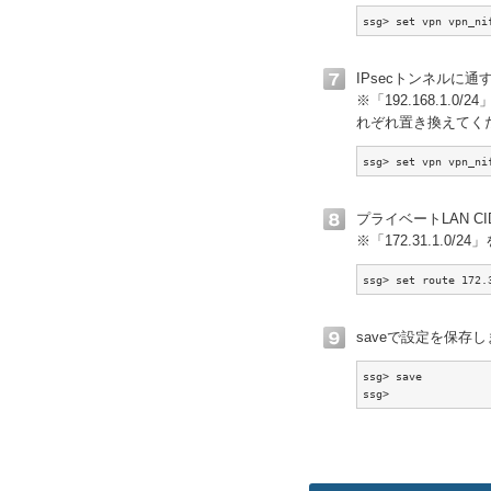
ssg> set vpn vpn_ni
IPsecトンネルに通す
※「192.168.1.0
れぞれ置き換えてく
ssg> set vpn vpn_ni
プライベートLAN 
※「172.31.1.0
ssg> set route 172.
saveで設定を保存
ssg> save

ssg>