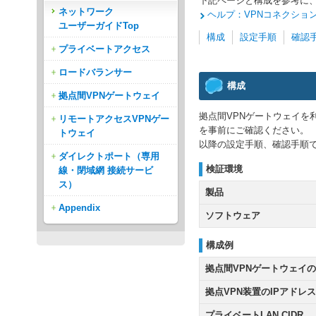
下記ページと構成を参考に、
ネットワーク
ヘルプ：VPNコネクショ
ユーザーガイドTop
構成
設定手順
確認
プライベートアクセス
ロードバランサー
構成
拠点間VPNゲートウェイ
拠点間VPNゲートウェイを利
リモートアクセスVPNゲー
を事前にご確認ください。
トウェイ
以降の設定手順、確認手順
ダイレクトポート（専用
検証環境
線・閉域網 接続サービ
ス）
製品
Appendix
ソフトウェア
構成例
拠点間VPNゲートウェイの
拠点VPN装置のIPアドレス
プライベートLAN CIDR