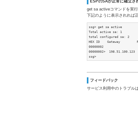
ESPのSAが正常に確立
get sa activeコマンドを
下記のように表示されれば
ssg> get sa active 

Total active sa: 1

total configured sa: 2

HEX ID    Gateway         P
00000002

00000002>  198.51.100.123  
ssg>
フィードバック
サービス利用中のトラブル