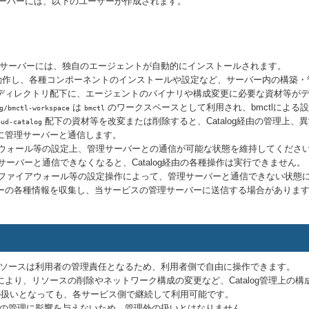
れたサーバーには、以下のユーザーが作成されます。
されたサーバーには、独自のエージェントが自動的にインストールされます。
tで動作し、各種コンポーネントのインストールや設定など、サーバー内の構築
ディレクトリ配下に、エージェントのバイナリや構成変更に必要な資材等が
は
のワークスペースとして利用され、bmctlによる
g/bmctl-workspace
bmctl
配下の資材等を改変または削除すると、Catalog経由の管理上、
oud-catalog
に管理サーバーと通信します。
ウォール等の設定上、管理サーバーとの通信が可能な状態を維持してくださ
ーバーと通信できなくなると、Catalog経由の各種操作は実行できません。
ファイアウォール等の設定操作によって、管理サーバーと通信できない状態
ーの各種情報を収集し、当サービスの管理サーバーに送信する場合がありま
れたリソースは利用者の管理責任となるため、利用者側で自由に操作できます。
より、リソースの削除やネットワーク構成の変更など、Catalog管理上の構成
理外の扱いとなっても、各サービス側で継続して利用可能です。
logの管理に影響を与えないため、管理外の扱いとはなりません。