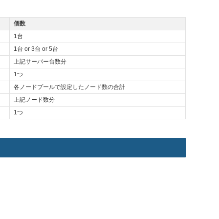
個数
1台
1台 or 3台 or 5台
上記サーバー台数分
1つ
各ノードプールで設定したノード数の合計
上記ノード数分
1つ