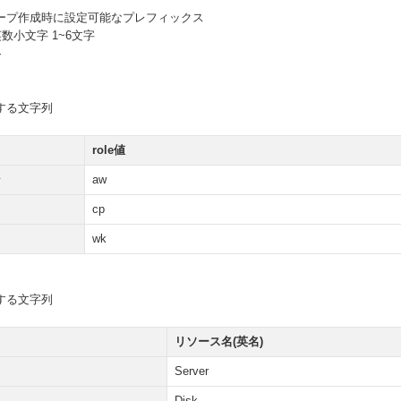
ープ作成時に設定可能なプレフィックス
数小文字 1~6文字
}
する文字列
role値
ン
aw
cp
wk
する文字列
リソース名(英名)
Server
Disk