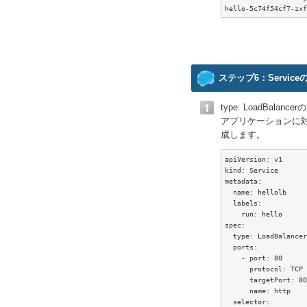
hello-5c74f54cf7-zxf
ステップ6：Service
type: LoadBalan
アプリケーションに
成します。
apiVersion: v1

kind: Service

metadata:

  name: hellolb

  labels:

    run: hello

spec:

  type: LoadBalancer

  ports:

    - port: 80

      protocol: TCP

      targetPort: 80
      name: http

  selector:
