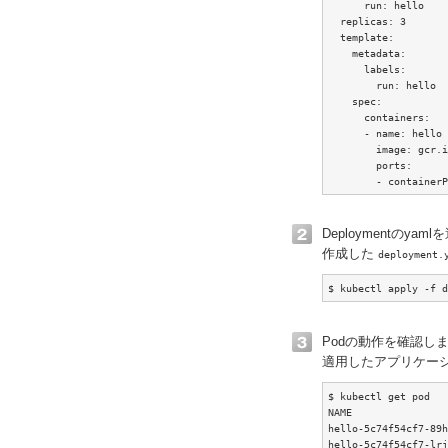
      run: hello

  replicas: 3

  template:

    metadata:

      labels:

        run: hello

    spec:

      containers:

      - name: hello

        image: gcr.i
        ports:

        - containerP
Deploymentのya
作成した
deployment.
$ kubectl apply -f d
Podの動作を確認し
適用したアプリケーショ
$ kubectl get pod

NAME                
hello-5c74f54cf7-89h
hello-5c74f54cf7-lrj