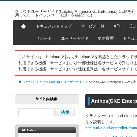
クラウドユーザーガイド(Catalog:Anthos(GKE Enterprise) CCMを利
用してロードバランサー（L4）を接続する)
ドキュメントトップ
サービス一覧
API
CLI
サポート
ユーザーガイド
更新履歴
ドキュ
このサイトは、FJcloud-VおよびFJcloud-Vを基盤としたク
利用できる機能・サービスおよび一部仕様は各サービスで異なり
利用できる機能・サービスおよび仕様差異は、各サービスサイト
クラウド トップ
>
Catalog
>
ユーザーガイド
>
Anthos(GKE Enterprise
Anthos(GKE E
クラスターにnifcloud-clo
法を説明します。
nifcloud-cloud-controller-man