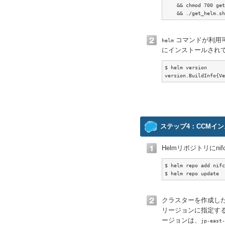
    && chmod 700 get
    && ./get_helm.sh
コマンドが利用可
helm
にインストールされ
$ helm version

version.BuildInfo{Ve
ステップ4：CCMイ
Helmリポジトリにnifclo
$ helm repo add nifc
$ helm repo update
クラスターを作成し
リージョンに指定す
ージョンは、
jp-east-