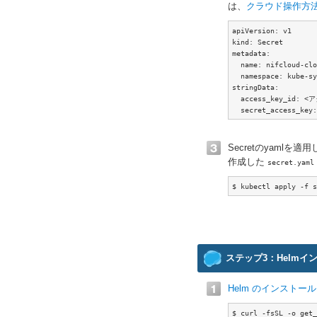
は、
クラウド操作方法
apiVersion: v1

kind: Secret

metadata:

  name: nifcloud-clo
  namespace: kube-sy
stringData:

  access_key_id: 
  secret_access_
Secretのyamlを適
作成した
secret.yaml
$ kubectl apply -f s
ステップ3：Helmイ
Helm のインストール
$ curl -fsSL -o get_