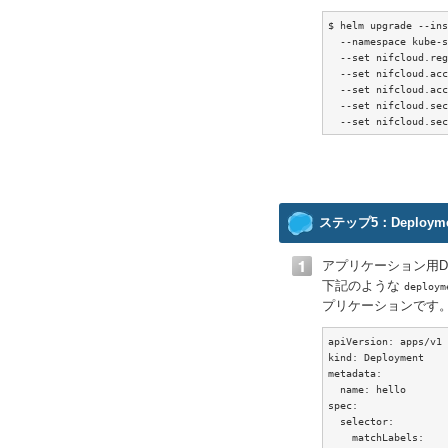
$ helm upgrade --ins
  --namespace kube-s
  --set nifcloud.r
  --set nifcloud.acc
  --set nifcloud.acc
  --set nifcloud.sec
  --set nifcloud.sec
ステップ5：Deploym
アプリケーション用Dep
下記のような
deploym
プリケーションです
apiVersion: apps/v1

kind: Deployment

metadata:

  name: hello

spec:

  selector:

    matchLabels:
