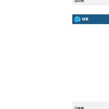
⑤日時
検索
①検索