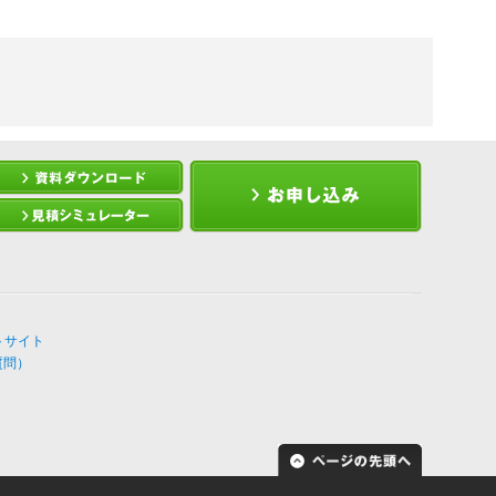
トサイト
質問）