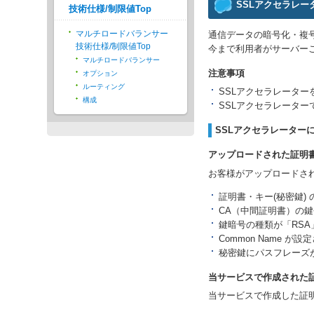
SSLアクセラレー
技術仕様/制限値Top
マルチロードバランサー
通信データの暗号化・複
技術仕様/制限値Top
今まで利用者がサーバー
マルチロードバランサー
注意事項
オプション
ルーティング
SSLアクセラレータ
構成
SSLアクセラレータ
SSLアクセラレーター
アップロードされた証明
お客様がアップロードされ
証明書・キー(秘密鍵) の
CA（中間証明書）の鍵長が
鍵暗号の種類が「RSA
Common Name が
秘密鍵にパスフレーズ
当サービスで作成された
当サービスで作成した証