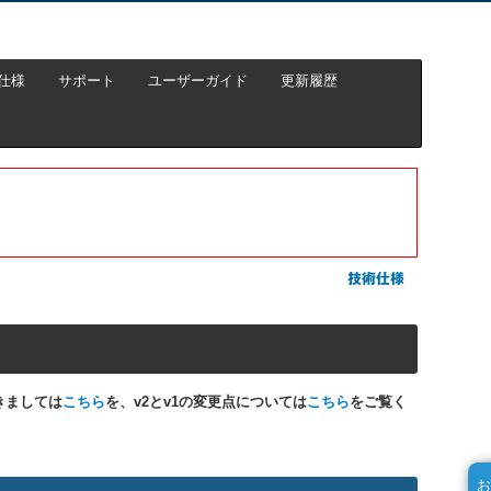
仕様
サポート
ユーザーガイド
更新履歴
きましては
こちら
を、v2とv1の変更点については
こちら
をご覧く