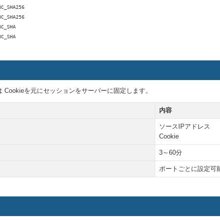
BC_SHA256
BC_SHA256
BC_SHA
BC_SHA
 Cookieを元にセッションをサーバーに固定します。
内容
ソースIPアドレス
Cookie
3～60分
ポートごとに設定可