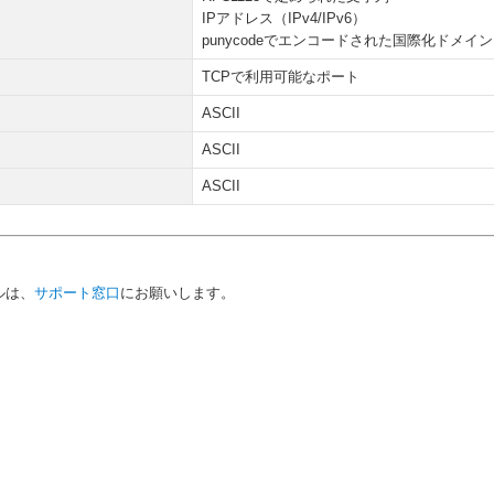
IPアドレス（IPv4/IPv6）
punycodeでエンコードされた国際化ドメ
TCPで利用可能なポート
ASCII
ASCII
ASCII
ルは、
サポート窓口
にお願いします。