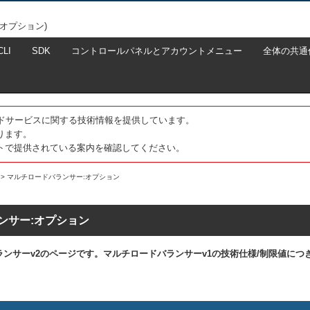
オプション)
CLI
SDK
コントロールパネルとアカウントメニュー
全体の共通
たクラウドサービスに関する技術情報を提供しています。
ります。
トで提供されている案内を確認してください。
>
マルチロードバランサー:オプション
ンサー:オプション
ンサーv2のページです。マルチロードバランサーv1の技術仕様/制限値につ