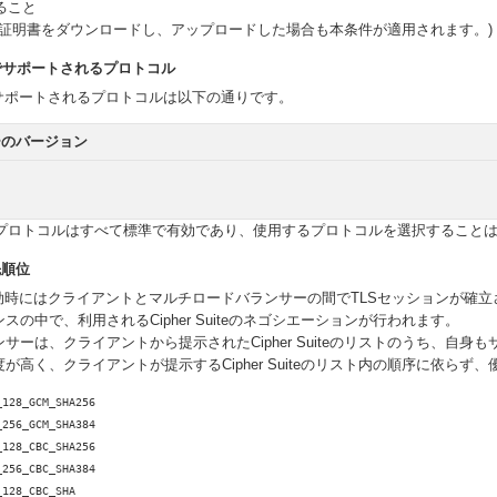
ること
た証明書をダウンロードし、アップロードした場合も本条件が適用されます。)
でサポートされるプロトコル
でサポートされるプロトコルは以下の通りです。
ーのバージョン
プロトコルはすべて標準で有効であり、使用するプロトコルを選択すること
優先順位
効時にはクライアントとマルチロードバランサーの間でTLSセッションが確立
の中で、利用されるCipher Suiteのネゴシエーションが行われます。
ーは、クライアントから提示されたCipher Suiteのリストのうち、自身もサポ
が高く、クライアントが提示するCipher Suiteのリスト内の順序に依らず
_128_GCM_SHA256
_256_GCM_SHA384
_128_CBC_SHA256
_256_CBC_SHA384
_128_CBC_SHA