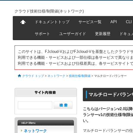
クラウド技術仕様/制限値(ネットワーク)
ドキュメントトップ
サービス一覧
API
CLI
サポート
ユーザーガイド
更新履歴
ドキュ
このサイトは、FJcloud-VおよびFJcloud-Vを基盤としたク
利用できる機能・サービスおよび一部仕様は各サービスで異なり
利用できる機能・サービスおよび仕様差異は、各サービスサイト
クラウド トップ
>
ネットワーク
>
技術仕様/制限値
>
マルチロードバランサー
マルチロードバラン
こちらはバージョンv2.0
ランサーv1の技術仕様/制限
い。
マルチロードバランサーの仕
ネットワーク