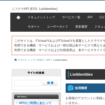
ニフクラAPI (ESS: ListIdentities)
ドキュメントトップ
サービス一覧
API
CLI
サポート
ユーザーガイド
更新履歴
ドキュ
このサイトは、FJcloud-VおよびFJcloud-Vを基盤としたク
利用できる機能・サービスおよび一部仕様は各サービスで異なり
利用できる機能・サービスおよび仕様差異は、各サービスサイト
クラウド トップ
>
ESS
>
API
>
ListIdentities
ListIdentities
処理概要
お客様のアカウントに登録し
いません。
APIのご利用にあたって