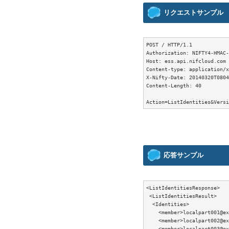
リクエストサンプル
POST / HTTP/1.1

Authorization: NIFTY4-HMAC-
Host: ess.api.nifcloud.com

Content-type: application/x
X-Nifty-Date: 20140320T0804
Content-Length: 40

応答サンプル
<ListIdentitiesResponse>

 <ListIdentitiesResult>

  <Identities>

    <member>localpart001@ex
    <member>localpart002@ex
    <member>localpart003@ex