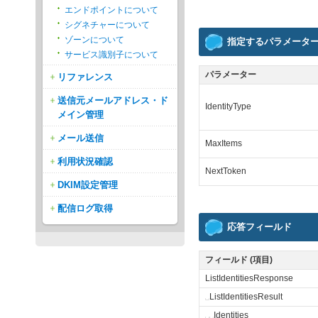
エンドポイントについて
シグネチャーについて
ゾーンについて
指定するパラメータ
サービス識別子について
パラメーター
リファレンス
送信元メールアドレス・ド
IdentityType
メイン管理
メール送信
MaxItems
利用状況確認
NextToken
DKIM設定管理
配信ログ取得
応答フィールド
フィールド (項目)
ListIdentitiesResponse
␣
ListIdentitiesResult
␣
␣
Identities