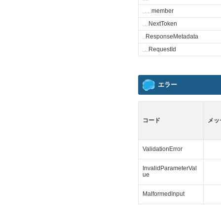
␣
␣
␣
member
␣
␣
NextToken
␣
ResponseMetadata
␣
␣
RequestId
エラー
コード
メッ
ValidationError
InvalidParameterVal
ue
MalformedInput