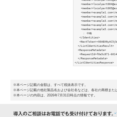
    <member>localpart004@ex
    <member>localpart005@ex
    <member>example1.com</m
    <member>example2.com</m
    <member>example3.com</m
    <member>example4.com</m
    <member>example5.com</m
     ： 中略

   </Identities>

   <NextToken>rO0ABXNyAC5jb
  </ListIdentitiesResult>

  <ResponseMetadata>

   <RequestId>f0a5c871-6014
  </ResponseMetadata>

※本ページ記載の金額は、すべて税抜表示です。
※本ページ記載の他社製品名および会社名などは、各社の商標また
※本ページの内容は、2026年7月31日時点の情報です。