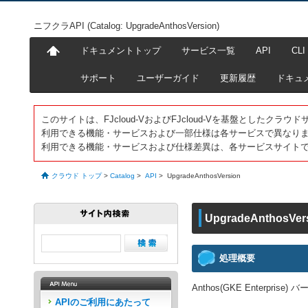
ニフクラAPI (Catalog: UpgradeAnthosVersion)
ドキュメントトップ
サービス一覧
API
CLI
サポート
ユーザーガイド
更新履歴
ドキュ
このサイトは、FJcloud-VおよびFJcloud-Vを基盤としたク
利用できる機能・サービスおよび一部仕様は各サービスで異なり
利用できる機能・サービスおよび仕様差異は、各サービスサイト
クラウド トップ
>
Catalog
>
API
>
UpgradeAnthosVersion
UpgradeAnthosVer
処理概要
Anthos(GKE Enterpr
APIのご利用にあたって