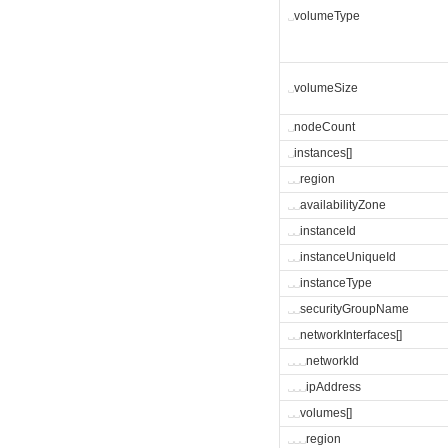
␣
volumeType
␣
volumeSize
␣
nodeCount
␣
instances[]
␣
␣
region
␣
␣
availabilityZone
␣
␣
instanceId
␣
␣
instanceUniqueId
␣
␣
instanceType
␣
␣
securityGroupName
␣
␣
networkInterfaces[]
␣
␣
␣
networkId
␣
␣
␣
ipAddress
␣
␣
volumes[]
␣
␣
␣
region