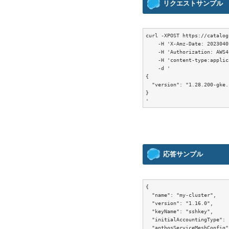
リクエストサンプル
curl -XPOST https://catalog
    -H 'X-Amz-Date: 2023040
    -H 'Authorization: AWS4
    -H 'content-type:applic
    -d '

{

  "version": "1.28.200-gke.1
}

応答サンプル
{

  "name": "my-cluster",

  "version": "1.16.0",

  "keyName": "sshkey",

  "initialAccountingType": 
  "anthosServiceMeshConfig":