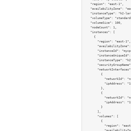
    "region": "east-1",

    "availabilityZone": "ea
    "instanceType": "h2-lar
    "volumeType": "standard
    "volumeSize": 100,

    "nodeCount": 1,

    "instances": [

      {

        "region": "east-1",

        "availabilityZone":
        "instanceId": "mycp
        "instanceUniqueId":
        "instanceType": "h2
        "securityGroupName"
        "networkInterfaces":
          {

            "networkId": "n
            "ipAddress": "1
          },

          {

            "networkId": "n
            "ipAddress": "1
          }

        ],

        "volumes": [

          {

            "region": "east-
            "availabilityZo