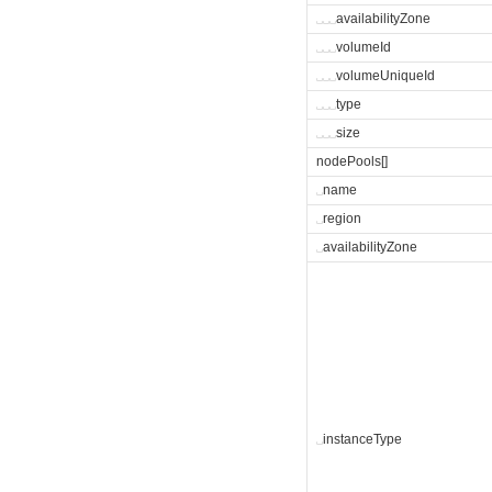
␣
␣
␣
availabilityZone
␣
␣
␣
volumeId
␣
␣
␣
volumeUniqueId
␣
␣
␣
type
␣
␣
␣
size
nodePools[]
␣
name
␣
region
␣
availabilityZone
␣
instanceType