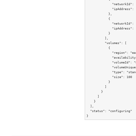
              "networkId": 
              "ipAddress": 
            },

            {

              "networkId": 
              "ipAddress": 
            }

          ],

          "volumes": [

            {

              "region": "ea
              "availability
              "volumeId": "
              "volumeUnique
              "type": "stan
              "size": 100

            }

          ]

        }

      ]

    }

  ],

  "status": "configuring"
