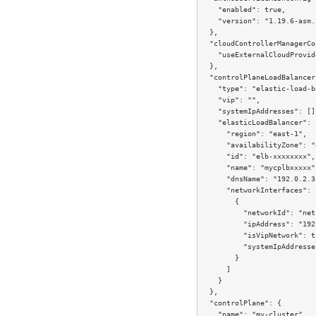
    "enabled": true,

    "version": "1.19.6-asm.2
  },

  "cloudControllerManagerCo
    "useExternalCloudProvid
  },

  "controlPlaneLoadBalancer"
    "type": "elastic-load-b
    "vip": "",

    "systemIpAddresses": [],
    "elasticLoadBalancer": {
      "region": "east-1",

      "availabilityZone": "
      "id": "elb-xxxxxxxx",

      "name": "mycplbxxxxx",
      "dnsName": "192.0.2.3"
      "networkInterfaces": [
        {

          "networkId": "net
          "ipAddress": "192
          "isVipNetwork": tr
          "systemIpAddresse
        }

      ]

    }

  },

  "controlPlane": {

    "name": "my-cluster",
