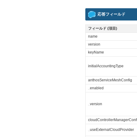
応答フィールド
フィールド (項目)
name
version
keyName
initialAccountingType
anthosServiceMeshConfig
␣
enabled
␣
version
cloudControllerManagerConf
␣
useExternalCloudProvider