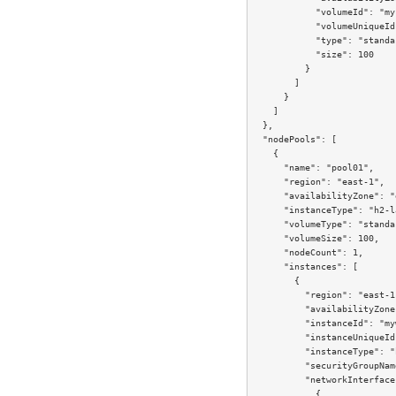
            "volumeId": "my
            "volumeUniqueId
            "type": "standa
            "size": 100

          }

        ]

      }

    ]

  },

  "nodePools": [

    {

      "name": "pool01",

      "region": "east-1",

      "availabilityZone": "
      "instanceType": "h2-l
      "volumeType": "standa
      "volumeSize": 100,

      "nodeCount": 1,

      "instances": [

        {

          "region": "east-1"
          "availabilityZone
          "instanceId": "my
          "instanceUniqueId
          "instanceType": "
          "securityGroupNam
          "networkInterfaces
            {
