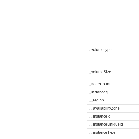
␣
volumeType
␣
volumeSize
␣
nodeCount
␣
instances[]
␣
␣
region
␣
␣
availabilityZone
␣
␣
instanceId
␣
␣
instanceUniqueId
␣
␣
instanceType