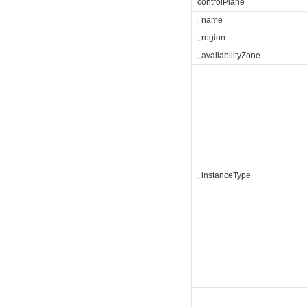
controlPlane
␣
name
␣
region
␣
availabilityZone
␣
instanceType