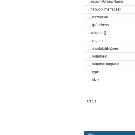
␣
␣
securityGroupName
␣
␣
networkInterfaces[]
␣
␣
␣
networkId
␣
␣
␣
ipAddress
␣
␣
volumes[]
␣
␣
␣
region
␣
␣
␣
availabilityZone
␣
␣
␣
volumeId
␣
␣
␣
volumeUniqueId
␣
␣
␣
type
␣
␣
␣
size
status