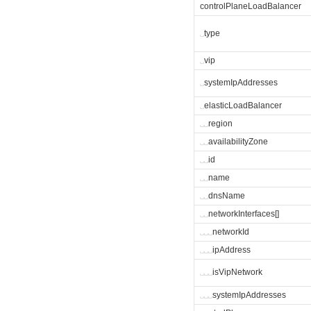
controlPlaneLoadBalancer
␣
type
␣
vip
␣
systemIpAddresses
␣
elasticLoadBalancer
␣
␣
region
␣
␣
availabilityZone
␣
␣
id
␣
␣
name
␣
␣
dnsName
␣
␣
networkInterfaces[]
␣
␣
␣
networkId
␣
␣
␣
ipAddress
␣
␣
␣
isVipNetwork
␣
␣
␣
systemIpAddresses