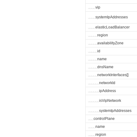
␣
␣
␣
␣
vip
␣
␣
␣
␣
systemIpAddresses
␣
␣
␣
␣
elasticLoadBalancer
␣
␣
␣
␣
␣
region
␣
␣
␣
␣
␣
availabilityZone
␣
␣
␣
␣
␣
id
␣
␣
␣
␣
␣
name
␣
␣
␣
␣
␣
dnsName
␣
␣
␣
␣
␣
networkInterfaces[]
␣
␣
␣
␣
␣
␣
networkId
␣
␣
␣
␣
␣
␣
ipAddress
␣
␣
␣
␣
␣
␣
isVipNetwork
␣
␣
␣
␣
␣
␣
systemIpAddresses
␣
␣
␣
controlPlane
␣
␣
␣
␣
name
␣
␣
␣
␣
region