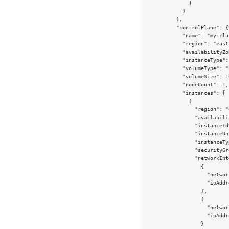
              ]

            }

          },

          "controlPlane": {

            "name": "my-clu
            "region": "east-
            "availabilityZo
            "instanceType":
            "volumeType": "
            "volumeSize": 10
            "nodeCount": 1,

            "instances": [

              {

                "region": "
                "availabili
                "instanceId
                "instanceUn
                "instanceTy
                "securityGr
                "networkInt
                  {

                    "networ
                    "ipAddr
                  },

                  {

                    "networ
                    "ipAddr
                  }
