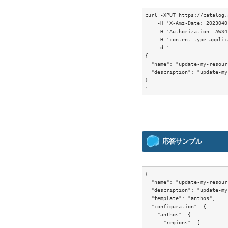
curl -XPUT https://catalog.
    -H 'X-Amz-Date: 2023040
    -H 'Authorization: AWS4
    -H 'content-type:applic
    -d '

{

  "name": "update-my-resour
  "description": "update-my
}

応答サンプル
{

  "name": "update-my-resour
  "description": "update-my
  "template": "anthos",

  "configuration": {

    "anthos": {

      "regions": [
