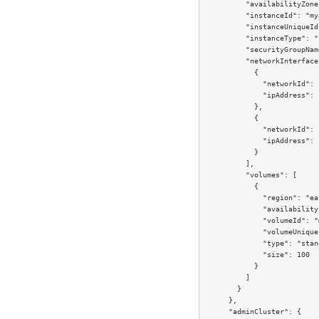
          "availabilityZone
          "instanceId": "my
          "instanceUniqueId
          "instanceType": "
          "securityGroupNam
          "networkInterfaces
            {

              "networkId": 
              "ipAddress": 
            },

            {

              "networkId": 
              "ipAddress": 
            }

          ],

          "volumes": [

            {

              "region": "ea
              "availability
              "volumeId": "
              "volumeUnique
              "type": "stan
              "size": 100

            }

          ]

        }

      },

      "adminCluster": {
