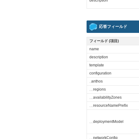
description
応答フィールド
フィールド (項目)
name
description
template
configuration
␣
anthos
␣
␣
regions
␣
␣
availabilityZones
␣
␣
resourceNamePrefix
␣
␣
deploymentModel
␣
␣
networkConfig