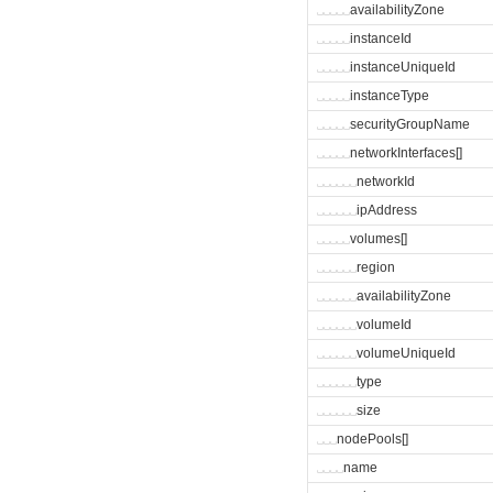
␣
␣
␣
␣
␣
availabilityZone
␣
␣
␣
␣
␣
instanceId
␣
␣
␣
␣
␣
instanceUniqueId
␣
␣
␣
␣
␣
instanceType
␣
␣
␣
␣
␣
securityGroupName
␣
␣
␣
␣
␣
networkInterfaces[]
␣
␣
␣
␣
␣
␣
networkId
␣
␣
␣
␣
␣
␣
ipAddress
␣
␣
␣
␣
␣
volumes[]
␣
␣
␣
␣
␣
␣
region
␣
␣
␣
␣
␣
␣
availabilityZone
␣
␣
␣
␣
␣
␣
volumeId
␣
␣
␣
␣
␣
␣
volumeUniqueId
␣
␣
␣
␣
␣
␣
type
␣
␣
␣
␣
␣
␣
size
␣
␣
␣
nodePools[]
␣
␣
␣
␣
name