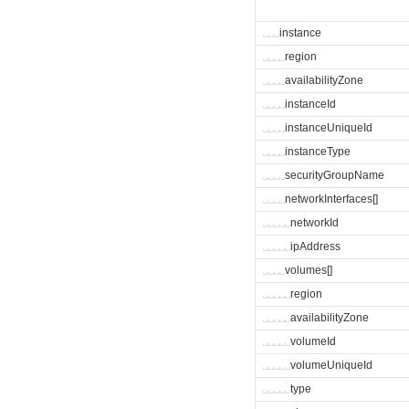
␣
␣
␣
instance
␣
␣
␣
␣
region
␣
␣
␣
␣
availabilityZone
␣
␣
␣
␣
instanceId
␣
␣
␣
␣
instanceUniqueId
␣
␣
␣
␣
instanceType
␣
␣
␣
␣
securityGroupName
␣
␣
␣
␣
networkInterfaces[]
␣
␣
␣
␣
␣
networkId
␣
␣
␣
␣
␣
ipAddress
␣
␣
␣
␣
volumes[]
␣
␣
␣
␣
␣
region
␣
␣
␣
␣
␣
availabilityZone
␣
␣
␣
␣
␣
volumeId
␣
␣
␣
␣
␣
volumeUniqueId
␣
␣
␣
␣
␣
type