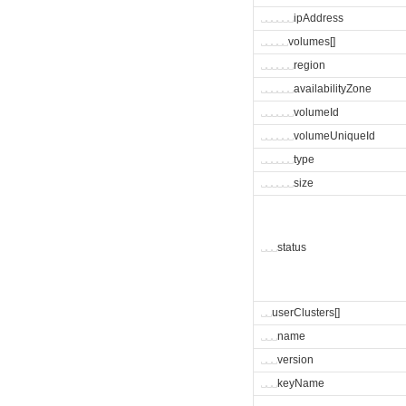
␣
␣
␣
␣
␣
␣
ipAddress
␣
␣
␣
␣
␣
volumes[]
␣
␣
␣
␣
␣
␣
region
␣
␣
␣
␣
␣
␣
availabilityZone
␣
␣
␣
␣
␣
␣
volumeId
␣
␣
␣
␣
␣
␣
volumeUniqueId
␣
␣
␣
␣
␣
␣
type
␣
␣
␣
␣
␣
␣
size
␣
␣
␣
status
␣
␣
userClusters[]
␣
␣
␣
name
␣
␣
␣
version
␣
␣
␣
keyName