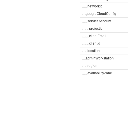
␣
␣
␣
networkId
␣
␣
googleCloudConfig
␣
␣
␣
serviceAccount
␣
␣
␣
␣
projectId
␣
␣
␣
␣
clientEmail
␣
␣
␣
␣
clientId
␣
␣
␣
location
␣
␣
adminWorkstation
␣
␣
␣
region
␣
␣
␣
availabilityZone