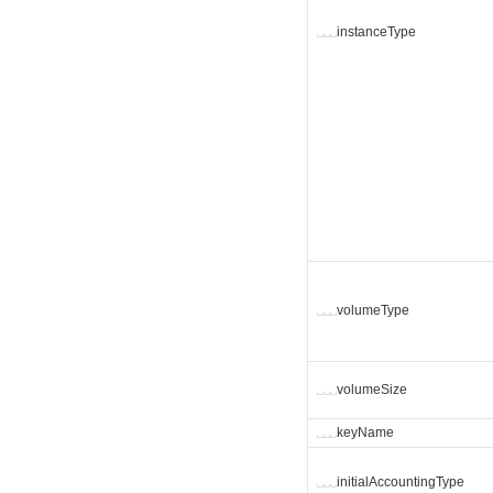
␣
␣
␣
instanceType
␣
␣
␣
volumeType
␣
␣
␣
volumeSize
␣
␣
␣
keyName
␣
␣
␣
initialAccountingType