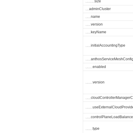
␣
␣
␣
␣
␣
size
␣
␣
adminCluster
␣
␣
␣
name
␣
␣
␣
version
␣
␣
␣
keyName
␣
␣
␣
initialAccountingType
␣
␣
␣
anthosServiceMeshConfi
␣
␣
␣
␣
enabled
␣
␣
␣
␣
version
␣
␣
␣
cloudControllerManagerC
␣
␣
␣
␣
useExternalCloudProvid
␣
␣
␣
controlPlaneLoadBalance
␣
␣
␣
␣
type