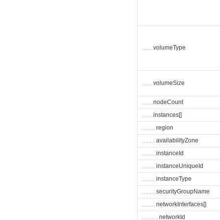
␣
␣
␣
␣
volumeType
␣
␣
␣
␣
volumeSize
␣
␣
␣
␣
nodeCount
␣
␣
␣
␣
instances[]
␣
␣
␣
␣
␣
region
␣
␣
␣
␣
␣
availabilityZone
␣
␣
␣
␣
␣
instanceId
␣
␣
␣
␣
␣
instanceUniqueId
␣
␣
␣
␣
␣
instanceType
␣
␣
␣
␣
␣
securityGroupName
␣
␣
␣
␣
␣
networkInterfaces[]
␣
␣
␣
␣
␣
␣
networkId