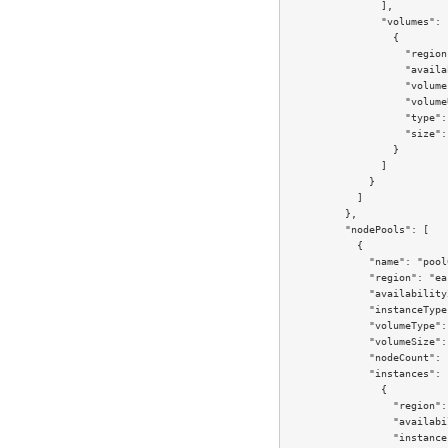
                ],

                "volumes": [
                  {

                    "region
                    "availa
                    "volume
                    "volume
                    "type":
                    "size": 
                  }

                ]

              }

            ]

          },

          "nodePools": [

            {

              "name": "pool0
              "region": "ea
              "availability
              "instanceType
              "volumeType":
              "volumeSize": 
              "nodeCount": 1
              "instances": [
                {

                  "region":
                  "availabi
                  "instance