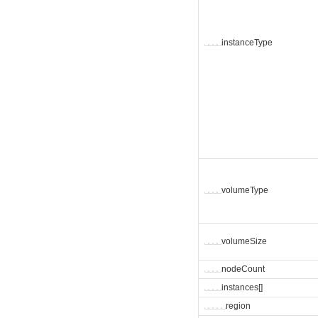
␣
␣
␣
␣
instanceType
␣
␣
␣
␣
volumeType
␣
␣
␣
␣
volumeSize
␣
␣
␣
␣
nodeCount
␣
␣
␣
␣
instances[]
␣
␣
␣
␣
␣
region