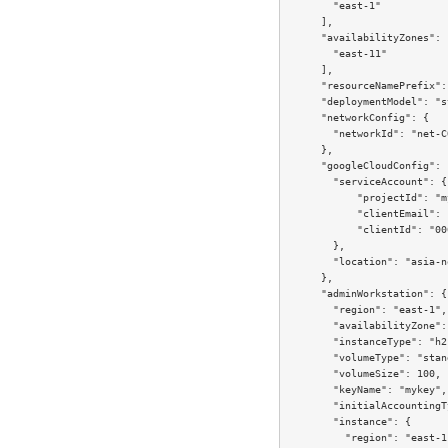
        "east-1"

      ],

      "availabilityZones": [
        "east-11"

      ],

      "resourceNamePrefix":
      "deploymentModel": "s
      "networkConfig": {

        "networkId": "net-C
      },

      "googleCloudConfig": {
        "serviceAccount": {

            "projectId": "m
            "clientEmail": 
            "clientId": "00
        },

        "location": "asia-n
      },

      "adminWorkstation": {

        "region": "east-1",

        "availabilityZone":
        "instanceType": "h2
        "volumeType": "stan
        "volumeSize": 100,

        "keyName": "mykey",

        "initialAccountingT
        "instance": {

          "region": "east-1"