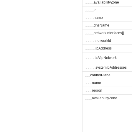
␣
␣
␣
␣
␣
availabilityZone
␣
␣
␣
␣
␣
id
␣
␣
␣
␣
␣
name
␣
␣
␣
␣
␣
dnsName
␣
␣
␣
␣
␣
networkInterfaces[]
␣
␣
␣
␣
␣
␣
networkId
␣
␣
␣
␣
␣
␣
ipAddress
␣
␣
␣
␣
␣
␣
isVipNetwork
␣
␣
␣
␣
␣
␣
systemIpAddresses
␣
␣
␣
controlPlane
␣
␣
␣
␣
name
␣
␣
␣
␣
region
␣
␣
␣
␣
availabilityZone