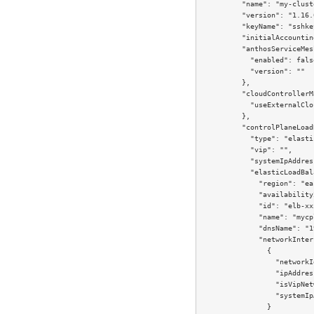
          "name": "my-cluste
          "version": "1.16.0
          "keyName": "sshkey
          "initialAccountin
          "anthosServiceMes
            "enabled": false
            "version": ""

          },

          "cloudControllerM
            "useExternalClo
          },

          "controlPlaneLoad
            "type": "elasti
            "vip": "",

            "systemIpAddres
            "elasticLoadBal
              "region": "ea
              "availability
              "id": "elb-xx
              "name": "mycp
              "dnsName": "1
              "networkInter
                {

                  "networkI
                  "ipAddres
                  "isVipNet
                  "systemIp
                }
