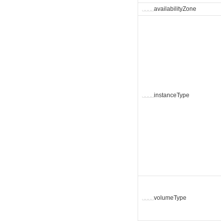
␣
␣
␣
␣
availabilityZone
␣
␣
␣
␣
instanceType
␣
␣
␣
␣
volumeType