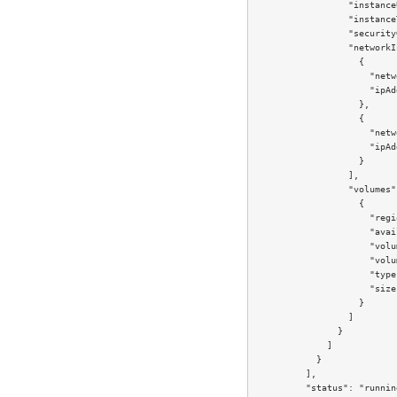
                  "instance
                  "instance
                  "security
                  "networkI
                    {

                      "netw
                      "ipAd
                    },

                    {

                      "netw
                      "ipAd
                    }

                  ],

                  "volumes":
                    {

                      "regi
                      "avai
                      "volu
                      "volu
                      "type
                      "size
                    }

                  ]

                }

              ]

            }

          ],

          "status": "running