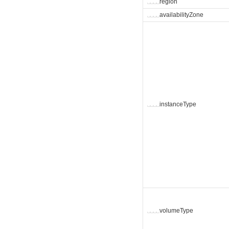
␣
␣
␣
␣
region
␣
␣
␣
␣
availabilityZone
␣
␣
␣
␣
instanceType
␣
␣
␣
␣
volumeType