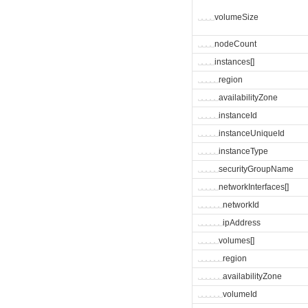
␣
␣
␣
␣
volumeSize
␣
␣
␣
␣
nodeCount
␣
␣
␣
␣
instances[]
␣
␣
␣
␣
␣
region
␣
␣
␣
␣
␣
availabilityZone
␣
␣
␣
␣
␣
instanceId
␣
␣
␣
␣
␣
instanceUniqueId
␣
␣
␣
␣
␣
instanceType
␣
␣
␣
␣
␣
securityGroupName
␣
␣
␣
␣
␣
networkInterfaces[]
␣
␣
␣
␣
␣
␣
networkId
␣
␣
␣
␣
␣
␣
ipAddress
␣
␣
␣
␣
␣
volumes[]
␣
␣
␣
␣
␣
␣
region
␣
␣
␣
␣
␣
␣
availabilityZone
␣
␣
␣
␣
␣
␣
volumeId