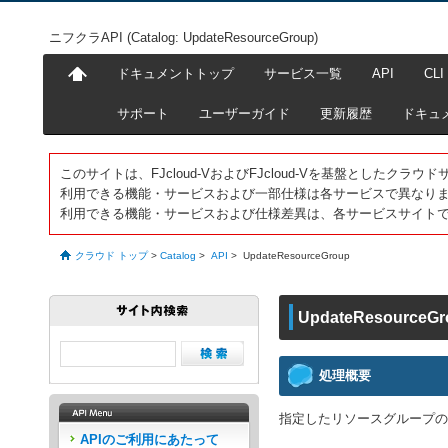
ニフクラAPI (Catalog: UpdateResourceGroup)
ドキュメントトップ
サービス一覧
API
CLI
サポート
ユーザーガイド
更新履歴
ドキュ
このサイトは、FJcloud-VおよびFJcloud-Vを基盤としたク
利用できる機能・サービスおよび一部仕様は各サービスで異なり
利用できる機能・サービスおよび仕様差異は、各サービスサイト
クラウド トップ
>
Catalog
>
API
>
UpdateResourceGroup
UpdateResourceGr
処理概要
指定したリソースグループの
APIのご利用にあたって