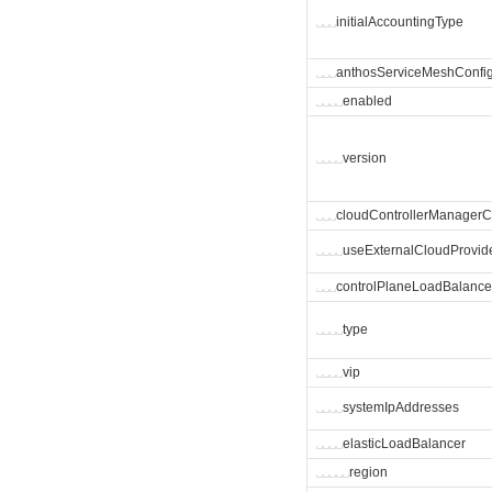
␣
␣
␣
initialAccountingType
␣
␣
␣
anthosServiceMeshConfi
␣
␣
␣
␣
enabled
␣
␣
␣
␣
version
␣
␣
␣
cloudControllerManagerC
␣
␣
␣
␣
useExternalCloudProvid
␣
␣
␣
controlPlaneLoadBalance
␣
␣
␣
␣
type
␣
␣
␣
␣
vip
␣
␣
␣
␣
systemIpAddresses
␣
␣
␣
␣
elasticLoadBalancer
␣
␣
␣
␣
␣
region