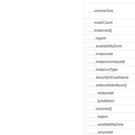
␣
␣
␣
␣
volumeSize
␣
␣
␣
␣
nodeCount
␣
␣
␣
␣
instances[]
␣
␣
␣
␣
␣
region
␣
␣
␣
␣
␣
availabilityZone
␣
␣
␣
␣
␣
instanceId
␣
␣
␣
␣
␣
instanceUniqueId
␣
␣
␣
␣
␣
instanceType
␣
␣
␣
␣
␣
securityGroupName
␣
␣
␣
␣
␣
networkInterfaces[]
␣
␣
␣
␣
␣
␣
networkId
␣
␣
␣
␣
␣
␣
ipAddress
␣
␣
␣
␣
␣
volumes[]
␣
␣
␣
␣
␣
␣
region
␣
␣
␣
␣
␣
␣
availabilityZone
␣
␣
␣
␣
␣
␣
volumeId