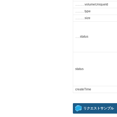
␣
␣
␣
␣
␣
␣
volumeUniqueId
␣
␣
␣
␣
␣
␣
type
␣
␣
␣
␣
␣
␣
size
␣
␣
␣
status
status
createTime
リクエストサンプル