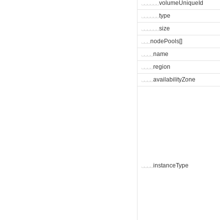
␣
␣
␣
␣
␣
␣
volumeUniqueId
␣
␣
␣
␣
␣
␣
type
␣
␣
␣
␣
␣
␣
size
␣
␣
␣
nodePools[]
␣
␣
␣
␣
name
␣
␣
␣
␣
region
␣
␣
␣
␣
availabilityZone
␣
␣
␣
␣
instanceType