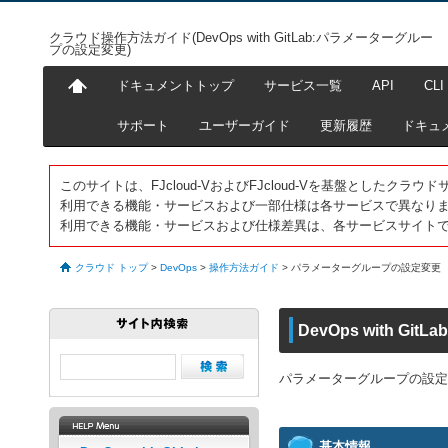
クラウド操作方法ガイド(DevOps with GitLab:パラメーターグルー
プの設定変更)
ドキュメントトップ
サービス一覧
API
CLI
サポート
ユーザーガイド
更新履歴
ドキュ
このサイトは、FJcloud-VおよびFJcloud-Vを基盤としたク
利用できる機能・サービスおよび一部仕様は各サービスで異なり
利用できる機能・サービスおよび仕様差異は、各サービスサイト
クラウド トップ
>
DevOps
>
操作方法ガイド
>
パラメーターグループの設定変更
DevOps with 
パラメーターグループの設定
基本情報