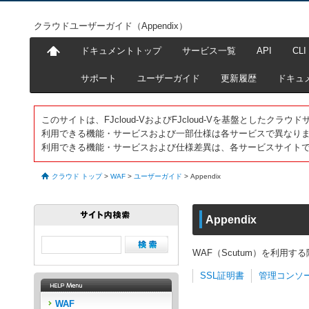
クラウドユーザーガイド（Appendix）
ドキュメントトップ
サービス一覧
API
CLI
サポート
ユーザーガイド
更新履歴
ドキュ
このサイトは、FJcloud-VおよびFJcloud-Vを基盤としたク
利用できる機能・サービスおよび一部仕様は各サービスで異なり
利用できる機能・サービスおよび仕様差異は、各サービスサイト
クラウド トップ
>
WAF
>
ユーザーガイド
>
Appendix
Appendix
WAF（Scutum）を利用する
SSL証明書
管理コンソ
WAF