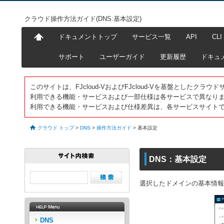
クラウド操作方法ガイド(DNS:基本設定)
ドキュメントトップ
サービス一覧
API
CLI
サポート
ユーザーガイド
更新履歴
ドキュ
このサイトは、FJcloud-VおよびFJcloud-Vを基盤としたク
利用できる機能・サービスおよび一部仕様は各サービスで異なり
利用できる機能・サービスおよび仕様差異は、各サービスサイト
クラウド トップ
>
DNS
>
操作方法ガイド
>
基本設定
DNS：基本設定
選択したドメインの基本情報
DNS